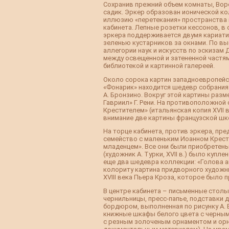
Сохранив прежний объем комнаты, Вор
садик. Эркер образован ионической к
иллюзию «перетекания» пространства 
кабинета. Лепные розетки кессонов, в
эркера поддерживается двумя кариати
зеленью кустарников за окнами. По вы
аллегории наук и искусств по эскизам
между освещенной и затененной частя
библиотекой и картинной галереей.
Около сорока картин западноевропейск
«Фонарик» находится шедевр собрания
А. Бронзино. Вокруг этой картины разм
Гавриил» Г. Рени. На противоположной
Крестителем» (итальянская копия XVII 
внимание две картины французской шко
На торце кабинета, против эркера, пр
семейство с маленьким Иоанном Крест
младенцем». Все они были приобрете
(художник А. Турки, XVII в.) было ку
еще два шедевра коллекции: «Голова а
колориту картина придворного художни
XVIII века Пьера Кроза, которое было п
В центре кабинета – письменные стол
чернильницы, пресс-папье, подставки 
бордюром, выполненная по рисунку А. 
книжные шкафы белого цвета с черными
с резным золоченым орнаментом и орн