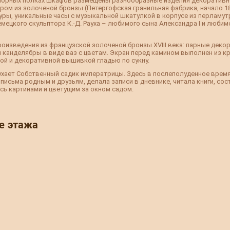
морных полках шкафов размещены разнообразные изделия декоративно
ром из золоченой бронзы (Петергофская гранильная фабрика, начало 18
, уникальные часы с музыкальной шкатулкой в корпусе из перламутра (
мецкого скульптора К.-Д. Рауха – любимого сына Александра I и люби
оизведения из французской золоченой бронзы XVIII века: парные дек
 канделябры в виде ваз с цветам. Экран перед камином выполнен из кра
ой и декоративной вышивкой гладью по сукну.
ухает Собственный садик императрицы. Здесь в послеполуденное время
исьма родным и друзьям, делала записи в дневнике, читала книги, сос
ь картинами и цветущим за окном садом.
е этажа