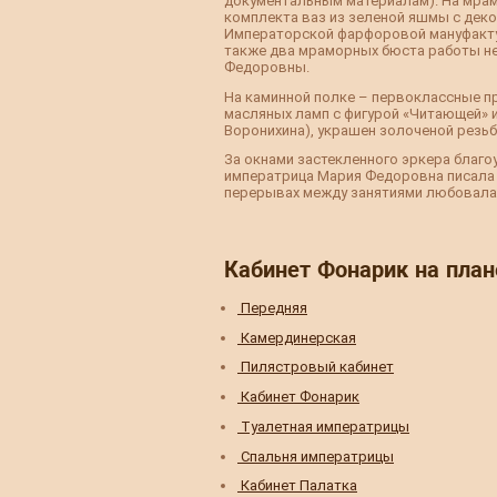
документальным материалам). На мра
комплекта ваз из зеленой яшмы с деко
Императорской фарфоровой мануфактуры
также два мраморных бюста работы не
Федоровны.
На каминной полке – первоклассные пр
масляных ламп с фигурой «Читающей» и
Воронихина), украшен золоченой резьб
За окнами застекленного эркера благо
императрица Мария Федоровна писала п
перерывах между занятиями любовалас
Кабинет Фонарик на план
Передняя
Камердинерская
Пилястровый кабинет
Кабинет Фонарик
Туалетная императрицы
Спальня императрицы
Кабинет Палатка