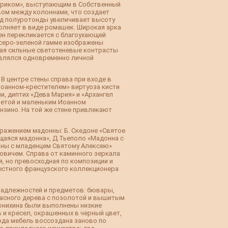
нариком», выступающим в Собственный
вом между колоннами, что создает
од полуротонды увеличивает высоту
олняет в виде ромашек. Широкая арка
ен перекликается с благоухающей
 серо-зеленой гамме изображены
авая сильные светотеневые контрасты
являлся одновременно личной
В центре стены справа при входе в
оанном-крестителем» виртуоза кисти
ни, диптих «Дева Мария» и «Архангел
аветой и маленьким Иоанном
онзино. На той же стене привлекают
бражением мадонны: Б. Скедоне «Святое
щаяся мадонна», Д.Тьеполо «Мадонна с
нны с младенцем Святому Алексею»
ловичем. Справа от каминного зеркала
, но превосходная по композиции и
вестного французского коллекционера
надлежностей и предметов: бювары,
красного дерева с позолотой и вышитым
ронихина были выполнены низкие
 и кресел, окрашенных в черный цвет,
ода мебель воссоздана заново по