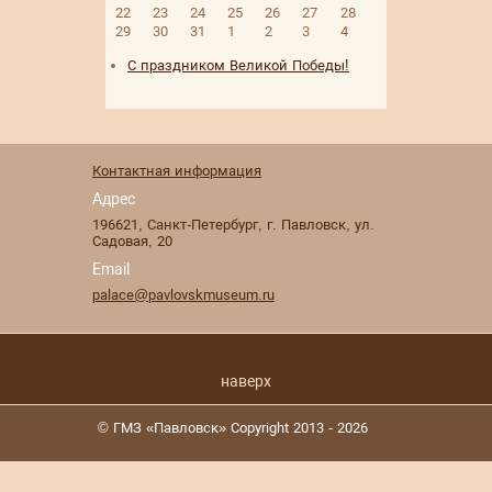
22
23
24
25
26
27
28
29
30
31
1
2
3
4
С праздником Великой Победы!
Контактная информация
Адрес
196621
,
Санкт-Петербург
,
г. Павловск
,
ул.
Садовая, 20
Email
palace@pavlovskmuseum.ru
наверх
© ГМЗ «Павловск» Copyright 2013 - 2026