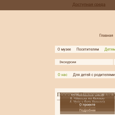
Доступная среда
Главная
О музее
Посетителям
Детя
Экскурсии
О нас
Для детей с родителями
Проект «Павловск для 
12. Рисование иглой
8. Чёрным по белому
Подробнее
4. Урок у бога Хроноса
Подробнее
О проекте
Подробнее
Подробнее