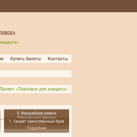
каждого»
ия
Купить билеты
Контакты
Проект «Павловск для каждого»
5. Волшебная лампа
9. Царица цветов
Павловского дворца
Подробнее
1. Секрет таинственных букв
Подробнее
Подробнее