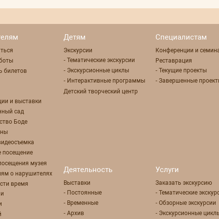
телям
Детям
Специалистам
аться
Экскурсии
Конференции и семин
- Тематические экскурсии
боты
Реставрация
- Экскурсионные циклы
- Текущие проекты
ь билетов
- Интерактивные программы
- Завершенные проек
Детский творческий центр
ции и выставки
нный сад
ство Боде
оны
 видеосъемка
е посещение
посещения музея
Деятельность
Услуги
лям о нарушителях
Выставки
Заказать экскурсию
сти время
- Постоянные
- Тематические экскур
ии
- Временные
- Обзорные экскурсии
и
- Архив
- Экскурсионные цикл
й