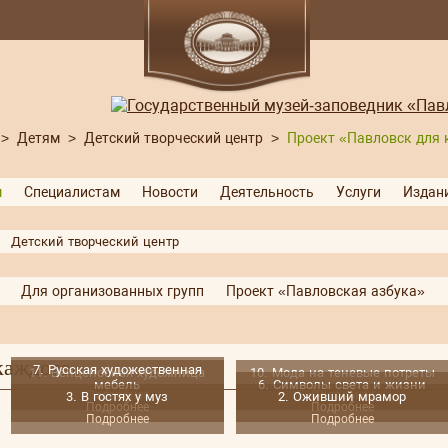
>
Детям
>
Детский творческий центр
>
Проект «Павловск для 
м
Специалистам
Новости
Деятельность
Услуги
Издан
Детский творческий центр
Для организованных групп
Проект «Павловская азбука»
каждого»
7. Русская художественная
11. Венценосная художница
10. Мода на теневые потреты
мебель
6. Символы света и жизни
Подробнее
Подробнее
3. В гостях у муз
2. Оживший мрамор
Подробнее
Подробнее
Подробнее
Подробнее