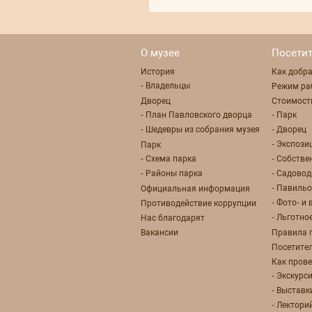
О музее
Посети
История
Как добр
- Владельцы
Режим ра
Дворец
Стоимост
- План Павловского дворца
- Парк
- Шедевры из собрания музея
- Дворец
- Экспози
Парк
- Схема парка
- Собстве
- Районы парка
- Садовод
- Павиль
Официальная информация
- Фото- и
Противодействие коррупции
- Льготно
Нас благодарят
Вакансии
Правила 
Посетите
Как прове
- Экскурс
- Выставк
- Лектори