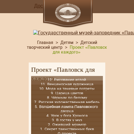
Доступная среда
Главная
>
Детям
>
Детский
творческий центр
>
Проект «Павловск
для каждого»
Проект «Павловск для
каждого»
12. Рисование иглой
11. Венценосная художница
Подробнее
10. Мода на теневые потреты
Подробнее
9. Царица цветов
Подробнее
8. Чёрным по белому
Подробнее
7. Русская художественная мебель
Подробнее
5. Волшебная лампа Павловского 
6. Символы света и жизни
Подробнее
дворца
Подробнее
4. Урок у бога Хроноса
Подробнее
3. В гостях у муз
Подробнее
2. Оживший мрамор
Подробнее
1. Секрет таинственных букв
Подробнее
О проекте