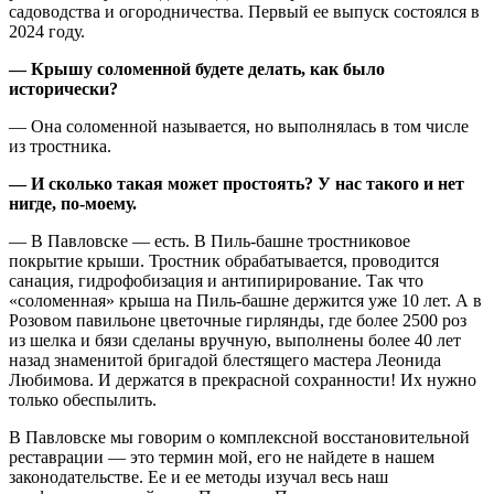
садоводства и огородничества. Первый ее выпуск состоялся в
2024 году.
— Крышу соломенной будете делать, как было
исторически?
— Она соломенной называется, но выполнялась в том числе
из тростника.
— И сколько такая может простоять? У нас такого и нет
нигде, по-моему.
— В Павловске — есть. В Пиль-башне тростниковое
покрытие крыши. Тростник обрабатывается, проводится
санация, гидрофобизация и антипирирование. Так что
«соломенная» крыша на Пиль-башне держится уже 10 лет. А в
Розовом павильоне цветочные гирлянды, где более 2500 роз
из шелка и бязи сделаны вручную, выполнены более 40 лет
назад знаменитой бригадой блестящего мастера Леонида
Любимова. И держатся в прекрасной сохранности! Их нужно
только обеспылить.
В Павловске мы говорим о комплексной восстановительной
реставрации — это термин мой, его не найдете в нашем
законодательстве. Ее и ее методы изучал весь наш