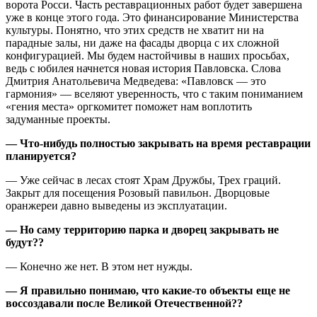
ворота Росси. Часть реставрационных работ будет завершена
уже в конце этого года. Это финансирование Министерства
культуры. Понятно, что этих средств не хватит ни на
парадные залы, ни даже на фасады дворца с их сложной
конфигурацией. Мы будем настойчивы в наших просьбах,
ведь с юбилея начнется новая история Павловска. Слова
Дмитрия Анатольевича Медведева: «Павловск — это
гармония» — вселяют уверенность, что c таким пониманием
«гения места» оргкомитет поможет нам воплотить
задуманные проекты.
— Что-нибудь полностью закрывать на время реставрации
планируется?
— Уже сейчас в лесах стоят Храм Дружбы, Трех граций.
Закрыт для посещения Розовый павильон. Дворцовые
оранжереи давно выведены из эксплуатации.
— Но саму территорию парка и дворец закрывать не
будут??
— Конечно же нет. В этом нет нужды.
— Я правильно понимаю, что какие-то объекты еще не
воссоздавали после Великой Отечественной??