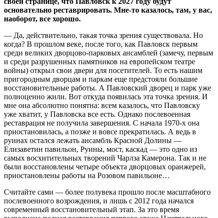
своей странице, что Павловск к 2027 году будут
основательно реставрировать. Мне-то казалось, там, у вас,
наоборот, все хорошо.
— Да, действительно, такая точка зрения существовала. Но
когда? В прошлом веке, после того, как Павловск первым
среди великих дворцово-парковых ансамблей (замечу, первым
и среди разрушенных памятников на европейском театре
войны) открыл свои двери для посетителей. То есть нашим
пригородным дворцам и паркам еще предстояли большие
восстановительные работы. А Павловский дворец и парк уже
полноценно жили. Вот откуда появилась эта точка зрения. И
мне она абсолютно понятна: всем казалось, что Павловску
уже хватит, у Павловска все есть. Однако послевоенная
реставрация не получила завершения. С начала 1970-х она
приостановилась, а позже и вовсе прекратилась. А ведь в
руинах остался лежать ансамбль Красной Долины —
Елизаветин павильон, Руины, мост, каскад — это одно из
самых восхитительных творений Чарлза Камерона. Так и не
были восстановлены четыре объекта дворцовых оранжерей,
приостановлены работы на Розовом павильоне…
Считайте сами — более полувека прошло после масштабного
послевоенного возрождения, и лишь с 2012 года начался
современный восстановительный этап. За это время