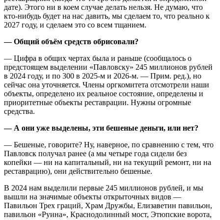
дате). Этого ни в коем случае делать нельзя. Не думаю, что
кто-нибудь будет на нас давить, мы сделаем то, что реально к
2027 году, и сделаем это со всем тщанием.
— Общий объём средств обрисовали?
— Цифра в общих чертах была и раньше (сообщалось о
предстоящем выделении «Павловску» 245 миллионов рублей
в 2024 году, и по 300 в 2025-м и 2026-м. — Прим. ред.), но
сейчас она уточняется. Члены оргкомитета отсмотрели наши
объекты, определено их реальное состояние, определены и
приоритетные объекты реставрации. Нужны огромные
средства.
— А они уже выделены, эти бешеные деньги, или нет?
— Бешеные, говорите? Ну, наверное, по сравнению с тем, что
Павловск получал ранее (а мы четыре года сидели без
копейки — ни на капитальный, ни на текущий ремонт, ни на
реставрацию), они действительно бешеные.
В 2024 нам выделили первые 245 миллионов рублей, и мы
вышли на значимые объекты открыточных видов —
Павильон Трех граций, Храм Дружбы, Елизаветин павильон,
павильон «Руина», Краснодолинный мост, Этюпские ворота,