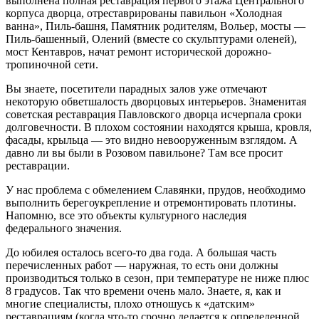
выполнена полная реставрация первого этажа Центрального
корпуса дворца, отреставрированы павильон «Холодная
ванна», Пиль-башня, Памятник родителям, Вольер, мосты —
Пиль-башенный, Олений (вместе со скульптурами оленей),
мост Кентавров, начат ремонт исторической дорожно-
тропиночной сети.
Вы знаете, посетители парадных залов уже отмечают
некоторую обветшалость дворцовых интерьеров. Знаменитая
советская реставрация Павловского дворца исчерпала сроки
долговечности. В плохом состоянии находятся крыша, кровля,
фасады, крыльца — это видно невооруженным взглядом. А
давно ли вы были в Розовом павильоне? Там все просит
реставрации.
У нас проблема с обмелением Славянки, прудов, необходимо
выполнить берегоукрепление и отремонтировать плотины.
Напомню, все это объекты культурного наследия
федерального значения.
До юбилея осталось всего-то два года. А большая часть
перечисленных работ — наружная, то есть они должны
производиться только в сезон, при температуре не ниже плюс
8 градусов. Так что времени очень мало. Знаете, я, как и
многие специалисты, плохо отношусь к «датским»
реставрациям (когда что-то срочно делается к определенной