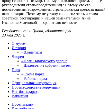
профессиональный мир. Почему в Павловск приезжали все
руководители стран-победительниц? Потому что его
послевоенным возрождением страна доказала зрелость нашей
цивилизации. Поэтому не устану говорить: честь и слава
советской реставрации и нашей замечательной Анне
Ивановне Зеленовой — хранителю вечности!
Беседовала Алина Циопа, «Фонтанка.ру»
23 мая 2025 г.
О музее
История
- Владельцы
Дворец
- План Павловского дворца
- Шедевры из собрания музея
Парк
- Схема парка
- Районы парка
Официальная информация
Противодействие коррупции
Нас благодарят
Вакансии
Посетителям
Как добраться