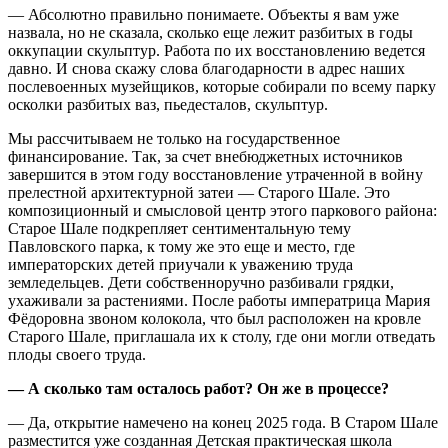
— Абсолютно правильно понимаете. Объекты я вам уже
назвала, но не сказала, сколько еще лежит разбитых в годы
оккупации скульптур. Работа по их восстановлению ведется
давно. И снова скажу слова благодарности в адрес наших
послевоенных музейщиков, которые собирали по всему парку
осколки разбитых ваз, пьедесталов, скульптур.
Мы рассчитываем не только на государственное
финансирование. Так, за счет внебюджетных источников
завершится в этом году восстановление утраченной в войну
прелестной архитектурной затеи — Старого Шале. Это
композиционный и смысловой центр этого паркового района:
Старое Шале подкрепляет сентиментальную тему
Павловского парка, к тому же это еще и место, где
императорских детей приучали к уважению труда
земледельцев. Дети собственноручно разбивали грядки,
ухаживали за растениями. После работы императрица Мария
Фёдоровна звоном колокола, что был расположен на кровле
Старого Шале, приглашала их к столу, где они могли отведать
плоды своего труда.
— А сколько там осталось работ? Он же в процессе?
— Да, открытие намечено на конец 2025 года. В Старом Шале
разместится уже созданная Детская практическая школа