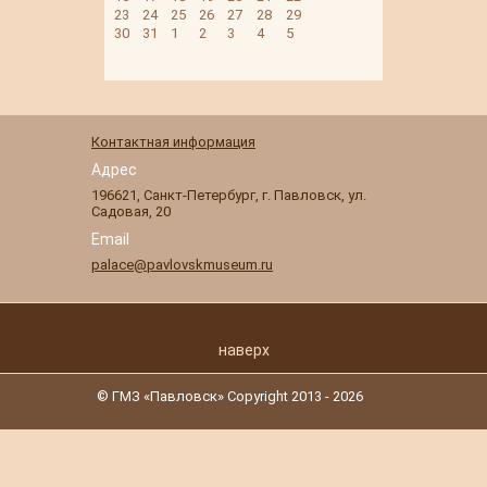
23
24
25
26
27
28
29
30
31
1
2
3
4
5
Контактная информация
Адрес
196621
,
Санкт-Петербург
,
г. Павловск
,
ул.
Садовая, 20
Email
palace@pavlovskmuseum.ru
наверх
© ГМЗ «Павловск» Copyright 2013 - 2026