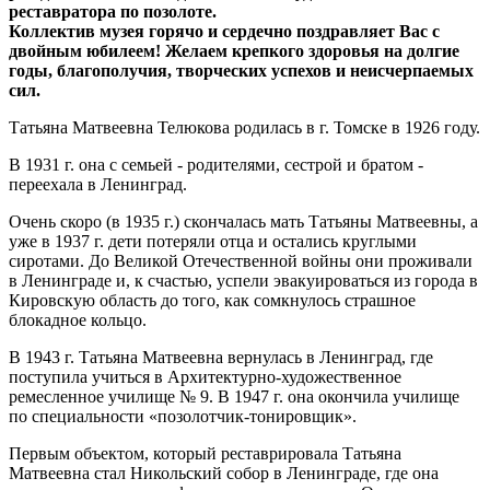
реставратора по позолоте.
Коллектив музея горячо и сердечно поздравляет Вас с
двойным юбилеем! Желаем крепкого здоровья на долгие
годы, благополучия, творческих успехов и неисчерпаемых
сил.
Татьяна Матвеевна Телюкова родилась в г. Томске в 1926 году.
В 1931 г. она с семьей - родителями, сестрой и братом -
переехала в Ленинград.
Очень скоро (в 1935 г.) скончалась мать Татьяны Матвеевны, а
уже в 1937 г. дети потеряли отца и остались круглыми
сиротами. До Великой Отечественной войны они проживали
в Ленинграде и, к счастью, успели эвакуироваться из города в
Кировскую область до того, как сомкнулось страшное
блокадное кольцо.
В 1943 г. Татьяна Матвеевна вернулась в Ленинград, где
поступила учиться в Архитектурно-художественное
ремесленное училище № 9. В 1947 г. она окончила училище
по специальности «позолотчик-тонировщик».
Первым объектом, который реставрировала Татьяна
Матвеевна стал Никольский собор в Ленинграде, где она