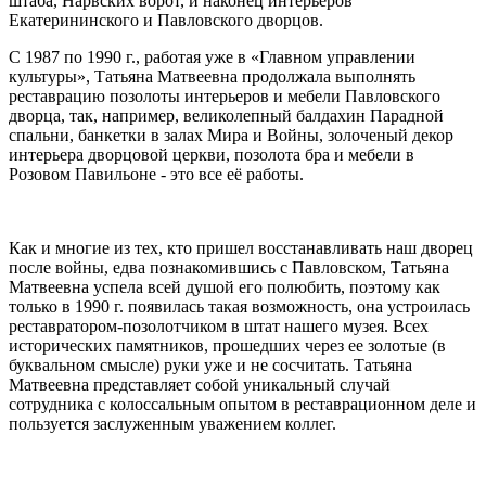
штаба, Нарвских ворот, и наконец интерьеров
Екатерининского и Павловского дворцов.
С 1987 по 1990 г., работая уже в «Главном управлении
культуры», Татьяна Матвеевна продолжала выполнять
реставрацию позолоты интерьеров и мебели Павловского
дворца, так, например, великолепный балдахин Парадной
спальни, банкетки в залах Мира и Войны, золоченый декор
интерьера дворцовой церкви, позолота бра и мебели в
Розовом Павильоне - это все её работы.
Как и многие из тех, кто пришел восстанавливать наш дворец
после войны, едва познакомившись с Павловском, Татьяна
Матвеевна успела всей душой его полюбить, поэтому как
только в 1990 г. появилась такая возможность, она устроилась
реставратором-позолотчиком в штат нашего музея. Всех
исторических памятников, прошедших через ее золотые (в
буквальном смысле) руки уже и не сосчитать. Татьяна
Матвеевна представляет собой уникальный случай
сотрудника с колоссальным опытом в реставрационном деле и
пользуется заслуженным уважением коллег.