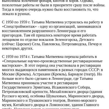
выполняла золочение фонаря, киотов и хоров. Однако,
позолотные работы не были в приоритете сразу после войны.
Тогда в первую очередь нужно было восстановить то, что
лежало в руинах.
С 1950 по 1959 г. Татьяна Матвеевна устроилась на работу в
«Спецстроймонтаж» - одну из организаций, занимавшихся
восстановлением разрушенного Ленинграда и его
пригородов. Там ей пришлось некоторое время работать
лепщиком по отделке вокзалов Зеленогорска, Детского
(сейчас: Царское) Села, Павловска, Петрозаводска, Печор и
некоторых других.
С 1959 по 1974 г. Татьяна Матвеевна перешла работать в
«Специальные научно-производственные реставрационные
мастерские». В этот период она участвовала в реставрации
многих выдающихся памятников в разных городах СССР: в
Москве (Кремль), Астрахани (Кремль), Барнауле (театр). Но
больше всего было сделано в Ленинграде, где Татьяна
Матвеевна принимала участие в реставрации
Государственного Эрмитажа, Исаакиевского Собора,
Петропавловской крепости, Михайловского дворца (здания
Русского музея), особняка Шуваловых, Мариинского дворца,
Мариинского и Пушкинского театров, Военно-морского
музея, Китайского дворца в Ломоносове, здания Главного