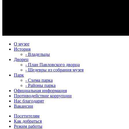
О музее
История
- Владельцы
Дворец
- План Павловского дворца
- Шедевры из собрания музея
Парк
- Схема парка
- Районы парка
Официальная информация
Противодействие коррупции
Нас благодарят
Вакансии
Посетителям
Как добраться
Режим работы