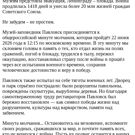
Музеям предстояла эвакуация, Ленинграду – блокада. Война
продлилась 1418 дней и унесла более 20 млн жизней граждан
Советского Союза.
Не забудем – не простим.
Музей‑заповедник Павловск присоединяется к
общероссийской минуте молчания, которая пройдёт 22 июня
2026 года в 12:15 по московскому времени. В эту минуту мы
склоняем головы в память о тех, кто отдал жизнь на полях
сражений, погиб в блокаду, трудился в тылу, пережил
оккупацию, восстанавливал страну после войны и прошёл
через все испытания военного времени, сохранив
человеческое достоинство и веру в победу.
Павловск также испытал на себе тяготы военных лет. Дворец
и парк серьёзно пострадали: были разрушены павильоны,
повреждены скульптуры, вырублены деревья. Но благодаря
самоотверженному труду реставраторов Павловск был
бережно восстановлен — как символ победы жизни над
разрушением, культуры над варварством, памяти над
забвением.
Минута молчания... Остановитесь на мгновение, вспомните
своих родных, сражавшихся за мир, и почтите память всех,
кто не вернулся с войны. Пусть их подвиг останется в наших