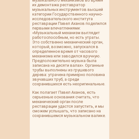
музыкального механизмов во время
их демонтажа реставратор
музыкальных инструментов высшей
категории Государственного научно-
исследовательского института
реставрации Павел Аханов поделился
первыми впечатлениями:
«Музыкальный механизм выглядит
работоспособным, но есть утраты.
Это собственно механический орган,
который, возможно, запускался в
определенное время от часового
механизма или заводился вручную.
Предположительно музыка была
записана на десяти валах». Органные
трубы выполнены из грушевого
дерева: утрачена примерно половина
звучавших труб, а среди
сохранившихся есть неоригинальные.
Как полагает Павел Аханов, есть
серьезные основания считать, что
механический орган после
реставрации удастся запустить, и мы
сможем услышать, что записано на
сохранившемся музыкальном валике.