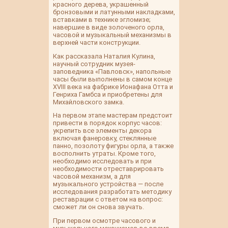
красного дерева, украшенный
бронзовыми и латунными накладками,
вставками в технике эгломизе;
навершие в виде золоченого орла,
часовой и музыкальный механизмы в
верхней части конструкции.
Как рассказала Наталия Кулина,
научный сотрудник музея-
заповедника «Павловск», напольные
часы были выполнены в самом конце
XVIII века на фабрике Ионафана Отта и
Генриха Гамбса и приобретены для
Михайловского замка.
На первом этапе мастерам предстоит
привести в порядок корпус часов:
укрепить все элементы декора
включая фанеровку, стеклянные
панно, позолоту фигуры орла, а также
восполнить утраты. Кроме того,
необходимо исследовать и при
необходимости отреставрировать
часовой механизм, а для
музыкального устройства — после
исследования разработать методику
реставрации с ответом на вопрос:
сможет ли он снова звучать.
При первом осмотре часового и