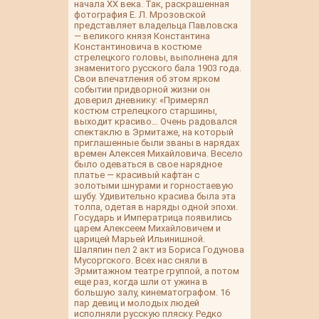
начала XX века. Так, раскрашенная
фотография Е. Л. Мрозовской
представляет владельца Павловска
— великого князя Константина
Константиновича в костюме
стрелецкого головы, выполнена для
знаменитого русского бала 1903 года.
Свои впечатления об этом ярком
событии придворной жизни он
доверил дневнику: «Примерял
костюм стрелецкого старшины,
выходит красиво… Очень радовался
спектаклю в Эрмитаже, на который
приглашенные были званы в нарядах
времен Алексея Михайловича. Весело
было одеваться в свое нарядное
платье — красивый кафтан с
золотыми шнурами и горностаевую
шубу. Удивительно красива была эта
толпа, одетая в наряды одной эпохи.
Государь и Императрица появились
царем Алексеем Михайловичем и
царицей Марьей Ильинишной.
Шаляпин пел 2 акт из Бориса Годунова
Мусоргского. Всех нас сняли в
Эрмитажном театре группой, а потом
еще раз, когда шли от ужина в
большую залу, кинематографом. 16
пар девиц и молодых людей
исполняли русскую пляску. Редко