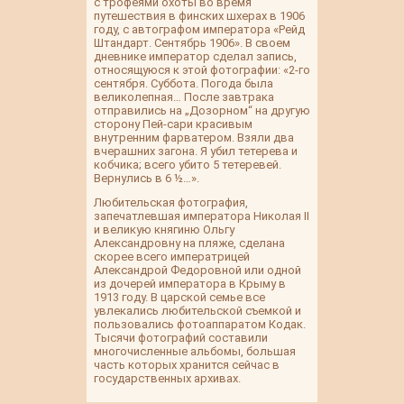
c трофеями охоты во время
путешествия в финских шхерах в 1906
году, с автографом императора «Рейд
Штандарт. Сентябрь 1906». В своем
дневнике император сделал запись,
относящуюся к этой фотографии: «2-го
сентября. Суббота. Погода была
великолепная… После завтрака
отправились на „Дозорном“ на другую
сторону Пей-сари красивым
внутренним фарватером. Взяли два
вчерашних загона. Я убил тетерева и
кобчика; всего убито 5 тетеревей.
Вернулись в 6 ½…».
Любительская фотография,
запечатлевшая императора Николая II
и великую княгиню Ольгу
Александровну на пляже, сделана
скорее всего императрицей
Александрой Федоровной или одной
из дочерей императора в Крыму в
1913 году. В царской семье все
увлекались любительской съемкой и
пользовались фотоаппаратом Кодак.
Тысячи фотографий составили
многочисленные альбомы, большая
часть которых хранится сейчас в
государственных архивах.