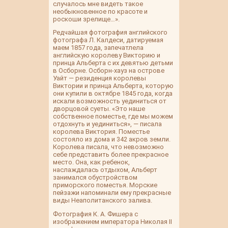
случалось мне видеть такое
необыкновенное по красоте и
роскоши зрелище…».
Редчайшая фотография английского
фотографа Л. Калдеси, датируемая
маем 1857 года, запечатлела
английскую королеву Викторию и
принца Альберта с их девятью детьми
в Осборне. Осборн-хауз на острове
Уайт — резиденция королевы
Виктории и принца Альберта, которую
они купили в октябре 1845 года, когда
искали возможность уединиться от
дворцовой суеты. «Это наше
собственное поместье, где мы можем
отдохнуть и уединиться», — писала
королева Виктория. Поместье
состояло из дома и 342 акров земли.
Королева писала, что невозможно
себе представить более прекрасное
место. Она, как ребенок,
наслаждалась отдыхом, Альберт
занимался обустройством
приморского поместья. Морские
пейзажи напоминали ему прекрасные
виды Неаполитанского залива.
Фотография К. А. Фишера с
изображением императора Николая II