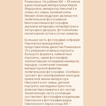
Романовых. На рубеже XIX — ХХ веков
вдовствующая императрица Мария
Федоровна, император Николай II и
члены его семьи, великий князь
Михаил Александрович увлекаются
любительской фотосъемкой.
Многочисленные фотографии
украсили интерьеры петербургских и
загородных дворцов, фотоальбомы
насчитывали сотни и сотни снимков.
Большая часть фотографий собрания
Павловска принадлежала
представителям династии Романовых.
Это репрезентативные портреты
большого формата, кабинетные
портреты, серии фотографий,
запечатлевших посещение маневров,
парадов, госпиталей членами
императорской фамилии;
любительские фотографии. Особенно
трогают фотоизображения эпизодов
приватной жизни императора
Николая II и его семьи, детские
портреты наследника престола
Алексея Николаевича и его сестер.
Значительную часть коллекции
составляют фотографии владельцев
Павловска и фотографии видов
Павловского парка конца XIX —