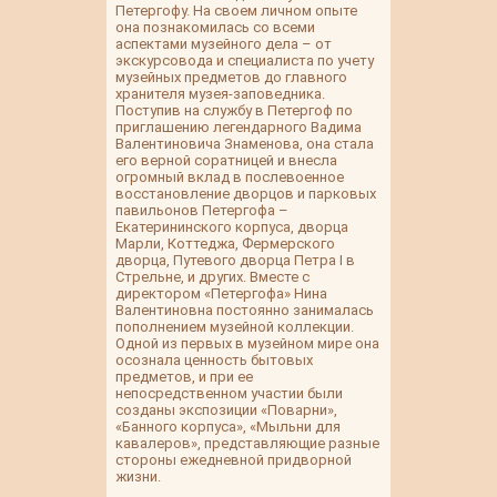
Петергофу. На своем личном опыте
она познакомилась со всеми
аспектами музейного дела – от
экскурсовода и специалиста по учету
музейных предметов до главного
хранителя музея-заповедника.
Поступив на службу в Петергоф по
приглашению легендарного Вадима
Валентиновича Знаменова, она стала
его верной соратницей и внесла
огромный вклад в послевоенное
восстановление дворцов и парковых
павильонов Петергофа –
Екатерининского корпуса, дворца
Марли, Коттеджа, Фермерского
дворца, Путевого дворца Петра I в
Стрельне, и других. Вместе с
директором «Петергофа» Нина
Валентиновна постоянно занималась
пополнением музейной коллекции.
Одной из первых в музейном мире она
осознала ценность бытовых
предметов, и при ее
непосредственном участии были
созданы экспозиции «Поварни»,
«Банного корпуса», «Мыльни для
кавалеров», представляющие разные
стороны ежедневной придворной
жизни.