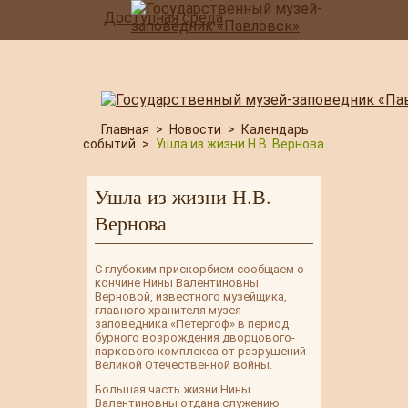
Доступная среда
Главная
>
Новости
>
Календарь
событий
>
Ушла из жизни Н.В. Вернова
Ушла из жизни Н.В.
Вернова
С глубоким прискорбием сообщаем о
кончине Нины Валентиновны
Верновой, известного музейщика,
главного хранителя музея-
заповедника «Петергоф» в период
бурного возрождения дворцового-
паркового комплекса от разрушений
Великой Отечественной войны.
Большая часть жизни Нины
Валентиновны отдана служению