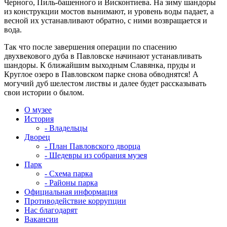
Черного, Пиль-башенного и Висконтиева. На зиму шандоры
из конструкции мостов вынимают, и уровень воды падает, а
весной их устанавливают обратно, с ними возвращается и
вода.
Так что после завершения операции по спасению
двухвекового дуба в Павловске начинают устанавливать
шандоры. К ближайшим выходным Славянка, пруды и
Круглое озеро в Павловском парке снова обводнятся! А
могучий дуб шелестом листвы и далее будет рассказывать
свои истории о былом.
О музее
История
- Владельцы
Дворец
- План Павловского дворца
- Шедевры из собрания музея
Парк
- Схема парка
- Районы парка
Официальная информация
Противодействие коррупции
Нас благодарят
Вакансии