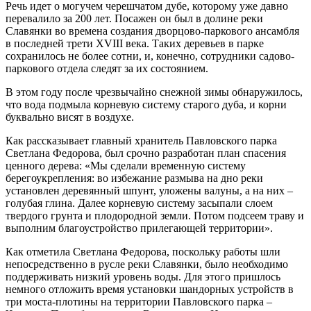
Речь идет о могучем черешчатом дубе, которому уже давно
перевалило за 200 лет. Посажен он был в долине реки
Славянки во времена создания дворцово-паркового ансамбля
в последней трети XVIII века. Таких деревьев в парке
сохранилось не более сотни, и, конечно, сотрудники садово-
паркового отдела следят за их состоянием.
В этом году после чрезвычайно снежной зимы обнаружилось,
что вода подмыла корневую систему старого дуба, и корни
буквально висят в воздухе.
Как рассказывает главный хранитель Павловского парка
Светлана Федорова, был срочно разработан план спасения
ценного дерева: «Мы сделали временную систему
берегоукрепления: во избежание размыва на дно реки
установлен деревянный шпунт, уложены валуны, а на них –
голубая глина. Далее корневую систему засыпали слоем
твердого грунта и плодородной земли. Потом подсеем траву и
выполним благоустройство прилегающей территории».
Как отметила Светлана Федорова, поскольку работы шли
непосредственно в русле реки Славянки, было необходимо
поддерживать низкий уровень воды. Для этого пришлось
немного отложить время установки шандорных устройств в
три моста-плотины на территории Павловского парка –