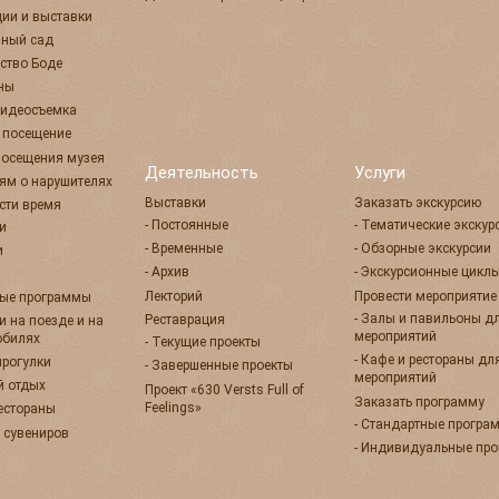
ции и выставки
нный сад
ство Боде
оны
 видеосъемка
е посещение
посещения музея
Деятельность
Услуги
ям о нарушителях
Выставки
Заказать экскурсию
сти время
- Постоянные
- Тематические экскур
ии
- Временные
- Обзорные экскурсии
и
- Архив
- Экскурсионные цикл
Лекторий
Провести мероприятие
ные программы
- Залы и павильоны д
Реставрация
ии на поезде и на
мероприятий
обилях
- Текущие проекты
- Кафе и рестораны дл
прогулки
- Завершенные проекты
мероприятий
й отдых
Проект «630 Versts Full of
Заказать программу
Feelings»
рестораны
- Стандартные програ
 сувениров
- Индивидуальные пр