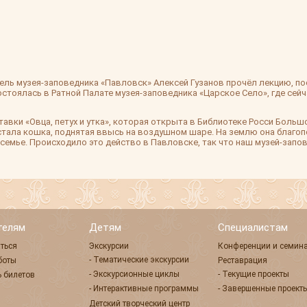
итель музея-заповедника «Павловск» Алексей Гузанов прочёл лекцию,
стоялась в Ратной Палате музея-заповедника «Царское Село», где сей
авки «Овца, петух и утка», которая открыта в Библиотеке Росси Больш
ала кошка, поднятая ввысь на воздушном шаре. На землю она благоп
емье. Происходило это действо в Павловске, так что наш музей-запов
телям
Детям
Специалистам
ться
Экскурсии
Конференции и семин
- Тематические экскурсии
боты
Реставрация
- Экскурсионные циклы
- Текущие проекты
 билетов
- Интерактивные программы
- Завершенные проект
Детский творческий центр