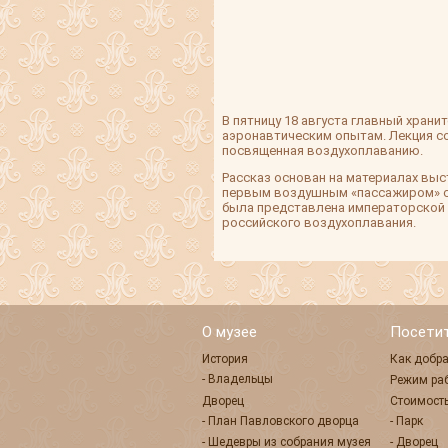
В пятницу 18 августа главный хран
аэронавтическим опытам. Лекция со
посвященная воздухоплаванию.
Рассказ основан на материалах выст
первым воздушным «пассажиром» ст
была представлена императорской с
российского воздухоплавания.
О музее
Посети
История
Как добра
- Владельцы
Режим ра
Дворец
Стоимость
- План Павловского дворца
- Парк
- Шедевры из собрания музея
- Дворец