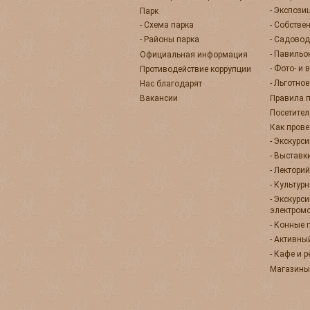
- Экспози
Парк
- Схема парка
- Собстве
- Районы парка
- Садовод
- Павиль
Официальная информация
- Фото- и
Противодействие коррупции
- Льготно
Нас благодарят
Вакансии
Правила 
Посетител
Как прове
- Экскурс
- Выставк
- Лекторий
- Культур
- Экскурс
электром
- Конные 
- Активны
- Кафе и 
Магазины