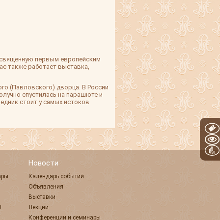
 посвященную первым европейским
час также работает выставка,
ого (Павловского) дворца. В России
олучно спустилась на парашюте и
едник стоит у самых истоков
Новости
ары
Календарь событий
Объявления
Выставки
ы
Лекции
Конференции и семинары