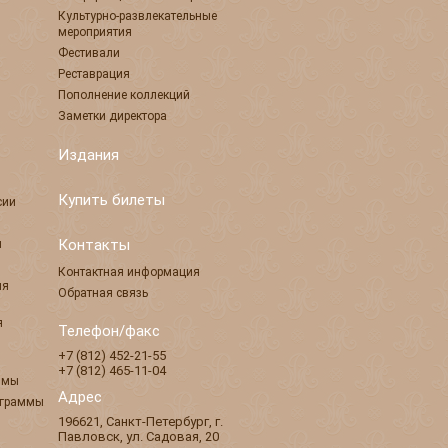
Культурно-развлекательные
мероприятия
Фестивали
Реставрация
Пополнение коллекций
Заметки директора
Издания
Купить билеты
сии
Контакты
ы
Контактная информация
ля
Обратная связь
я
Телефон/факс
+7 (812) 452-21-55
+7 (812) 465-11-04
ммы
Адрес
ограммы
196621
,
Санкт-Петербург
,
г.
Павловск
,
ул. Садовая, 20