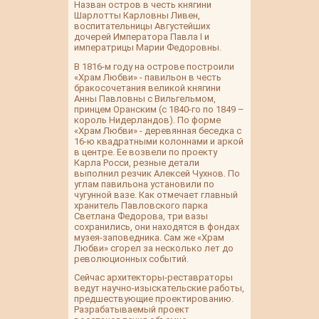
Назван остров в честь княгини
Шарлотты Карловны Ливен,
воспитательницы Августейших
дочерей Императора Павла I и
императрицы Марии Федоровны.
В 1816-м году на острове построили
«Храм Любви» - павильон в честь
бракосочетания великой княгини
Анны Павловны с Вильгельмом,
принцем Оранским (с 1840-го по 1849 –
король Нидерландов). По форме
«Храм Любви» - деревянная беседка с
16-ю квадратными колоннами и аркой
в центре. Ее возвели по проекту
Карла Росси, резные детали
выполнил резчик Алексей Чухнов. По
углам павильона установили по
чугунной вазе. Как отмечает главный
хранитель Павловского парка
Светлана Федорова, три вазы
сохранились, они находятся в фондах
музея-заповедника. Сам же «Храм
Любви» сгорел за несколько лет до
революционных событий.
Сейчас архитекторы-реставраторы
ведут научно-изыскательские работы,
предшествующие проектированию.
Разрабатываемый проект