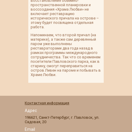
восстановления объемно-
пространственной планировки и
воссоздания «Храма Любви» не
включает реставрацию
исторического причала на острове –
этому будет посвящена отдельная
работа.
Напоминаем, что второй причал (на
материке), а также сам деревянный
паром уже выполнены
реставраторами два года назад в
рамках программы международного
сотрудничества. Так что со временем
посетители Павловского парка, как в
старину, смогут переправиться на
остров Ливен на пароме и побывать в
Храме Любви.
Контактная информация
Адрес
196621
,
Санкт-Петербург
,
г. Павловск
,
ул.
Садовая, 20
Email