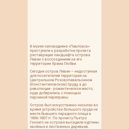
В музее-заповеднике «Павловск»
приступили к разработке проекта
реставрации ландшафта острова
Ливен с воссозданием на его
территории Храма Любви.
Сегодня остров Ливен – недоступная
для посетителей территория на
Центральном Розовопавильонном
(Константиновском) пруду, а до
революции - романтическое место,
куда добирались с помощью
паромной переправы.
Остров был искусственно насыпан во
время устройства большого пруда на
месте бывшего парадного плаца в
1806-1807 гг. По проекту Пьетро
Гонзаго на острове высадили куртины
хвойных и лиственных деревьев.