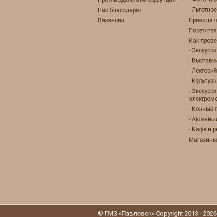
- Льготно
Нас благодарят
Вакансии
Правила 
Посетител
Как прове
- Экскурс
- Выставк
- Лекторий
- Культур
- Экскурс
электром
- Конные 
- Активны
- Кафе и 
Магазины
© ГМЗ «Павловск» Copyright 2013 - 2026