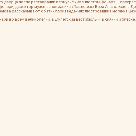
го дворца после реставрации вернулись две люстры-фонаря — прекрас
т фонари, директор музея-заповедника «Павловск» Вера Анатольевна Д
енова рассказывают об этих произведениях люстровщика Иоганна Цеха
ари во всем великолепии, а Египетский вестибюль — в сиянии и блеске.