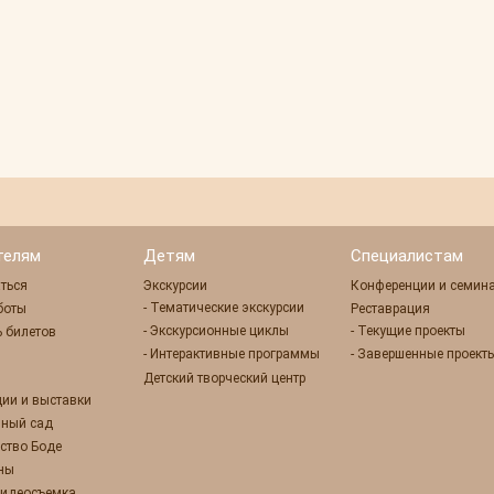
телям
Детям
Специалистам
ться
Экскурсии
Конференции и семин
- Тематические экскурсии
боты
Реставрация
- Экскурсионные циклы
- Текущие проекты
 билетов
- Интерактивные программы
- Завершенные проект
Детский творческий центр
ции и выставки
нный сад
ство Боде
оны
 видеосъемка