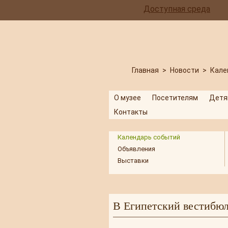
Доступная среда
Главная
>
Новости
>
Кале
О музее
Посетителям
Детя
Контакты
Календарь событий
Объявления
Выставки
В Египетский вестибюл