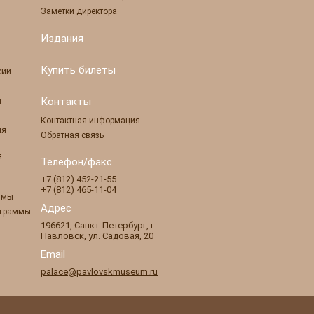
Заметки директора
Издания
Купить билеты
сии
Контакты
ы
Контактная информация
ля
Обратная связь
я
Телефон/факс
+7 (812) 452-21-55
+7 (812) 465-11-04
ммы
Адрес
ограммы
196621
,
Санкт-Петербург
,
г.
Павловск
,
ул. Садовая, 20
Email
palace@pavlovskmuseum.ru