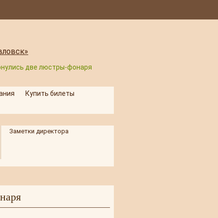
рнулись две люстры-фонаря
ания
Купить билеты
Заметки директора
онаря