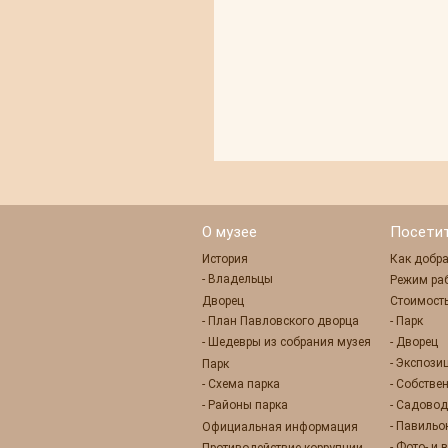
О музее
Посети
История
Как добра
- Владельцы
Режим ра
Дворец
Стоимость
- План Павловского дворца
- Парк
- Шедевры из собрания музея
- Дворец
- Экспози
Парк
- Схема парка
- Собстве
- Районы парка
- Садовод
- Павиль
Официальная информация
- Фото- и
Противодействие коррупции