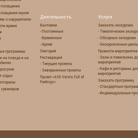
е посещение
посещения музея
Деятельность
Услуги
ям о нарушителях
Выставки
Заказать экскурсию
сти время
- Постоянные
- Тематические экскур
ии
- Временные
- Обзорные экскурсии
и
- Архив
- Экскурсионные цикл
Лекторий
Провести мероприятие
ные программы
- Залы и павильоны д
Реставрация
ии на поезде и на
мероприятий
обилях
- Текущие проекты
- Кафе и рестораны дл
прогулки
- Завершенные проекты
мероприятий
й отдых
Проект «630 Versts Full of
Заказать программу
Feelings»
рестораны
- Стандартные програ
 сувениров
- Индивидуальные пр