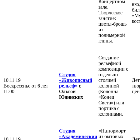
Концертном
вхо
зале.
бил
Творческое
«Му
занятие:
кос
цветы-брошь
из
полимерной
глины.
Создание
рельефной
композиции с
Студия
отдельно
10.11.19
«Живописный
стоящей
Дет
Воскресенье
от 6 лет
рельеф»
с
колонной
тво
11:00
Ольгой
(Колонна
цен
Юдинских
«Конец
Света») или
портика с
колоннами.
Студия
«Натюрморт
«Академический
из бытовых
10.11.19
Дет