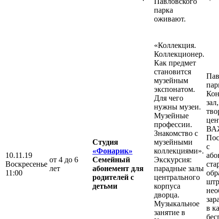
Павловского
парка
оживают.
«Коллекция.
Коллекционер.
Как предмет
становится
Пав
музейным
пар
экспонатом.
Ко
Для чего
зал
нужны музеи.
тво
Музейные
цен
профессии.
ВА
Знакомство с
Пос
Студия
музейными
с
«Фонарик»
коллекциями».
10.11.19
або
от 4 до 6
Семейный
Экскурсия:
Воскресенье
ста
лет
абонемент для
парадные залы
11:00
обр
родителей с
центрального
штр
детьми
корпуса
нео
дворца.
зар
Музыкальное
в к
занятие в
бес