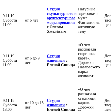
Студия
Натурные
скульптурного и
зарисовки в
9.11.19
Дет
архитектурного
музее.
Суббота
от 6 лет
тво
моделирования
Фантазии на
11:00
цен
с Олегом
античную
Хмелёвым
тему.
«О чем
рассказала
старинная
9.11.19
Студия
Дет
от 6 до 9
карта».
Суббота
живописи
с
тво
лет
Дорожки
11:00
Еленой Синица
цен
Павловского
парка
оживают.
«О чем
рассказала
старинная
9.11.19
Студия
Дет
от 10 до 16
карта».
Суббота
живописи
с
тво
лет
Дорожки
13:00
Еленой Синица
цен