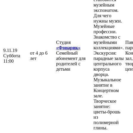
музейным
экспонатом.
Для чего
нужны музеи.
Музейные
профессии.
Знакомство с
Студия
музейными
Пав
«Фонарик»
коллекциями».
пар
9.11.19
от 4 до 6
Семейный
Экскурсия:
Ко
Суббота
лет
абонемент для
парадные залы
зал
11:00
родителей с
центрального
тво
детьми
корпуса
цен
дворца.
Музыкальное
занятие в
Концертном
зале.
Творческое
занятие:
цветы-брошь
из
полимерной
глины.