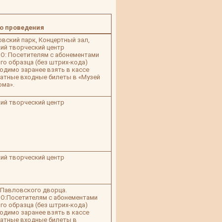
о проведения
вский парк, Концертный зал,
ий творческий центр
: Посетителям с абонементами
го образца (без штрих-кода)
одимо заранее взять в кассе
атные входные билеты в «Музей
ма».
ий творческий центр
ий творческий центр
Павловского дворца.
О:Посетителям с абонементами
го образца (без штрих-кода)
одимо заранее взять в кассе
атные входные билеты в