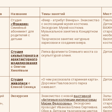
ов
Название
Темы занятий
Мест
Студия
«Веер - атрибут Венеры». Знакомство
Павло
«Фонарик»
с экспозицией музея костюма.
Детск
Семейный
Экскурсия: Музей костюма.
ВАЖНО
абонемент для
Музыкальное занятие в Концертном
старо
родителей с
зале.
необх
детьми
Творческое занятие: натурные
беспл
зарисовки и создание веера.
костю
Студия
Лепка фрагмента Оленьего моста со
Детск
скульптурного и
скульптурой оленя.
архитектурного
моделирования
с Олегом
Хмелёвым
Студия
«О чем рассказала старинная карта».
Детск
живописи
с
Дорожки Павловского парка
Еленой Синица
оживают.
дий
Экскурсия
Знакомство с новой
выставкой
Залы 
«Античные коллекции императрицы
ВАЖН
»,
Марии Федоровны»
. Экскурсию
старо
проводит Иванова Елена Сергеевна.
необх
Сбор в Детском творческом центре.
беспл