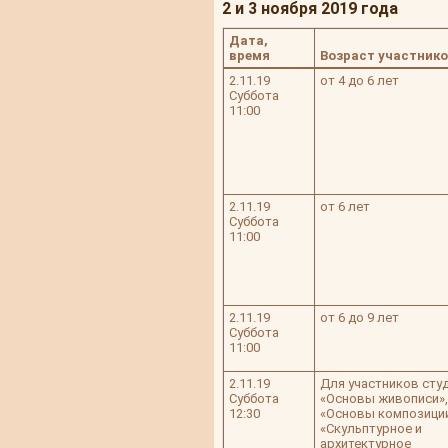
2 и 3 ноября 2019 года
Дата,
время
Возраст участник
2.11.19
от 4 до 6 лет
Суббота
11:00
2.11.19
от 6 лет
Суббота
11:00
2.11.19
от 6 до 9 лет
Суббота
11:00
2.11.19
Для участников сту
Суббота
«Основы живописи»,
12:30
«Основы композиции
«Скульптурное и
архитектурное