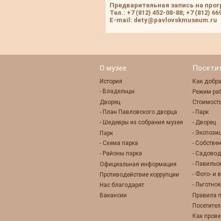
Предварительная запись на прог
Тел.: +7 (812) 452-08-88; +7 (812) 66
E-mail: dety@pavlovskmuseum.ru
О музее
Посети
История
Как добра
- Владельцы
Режим ра
Дворец
Стоимость
- План Павловского дворца
- Парк
- Шедевры из собрания музея
- Дворец
- Экспози
Парк
- Схема парка
- Собстве
- Районы парка
- Садовод
- Павиль
Официальная информация
- Фото- и
Противодействие коррупции
- Льготно
Нас благодарят
Вакансии
Правила 
Посетител
Как прове