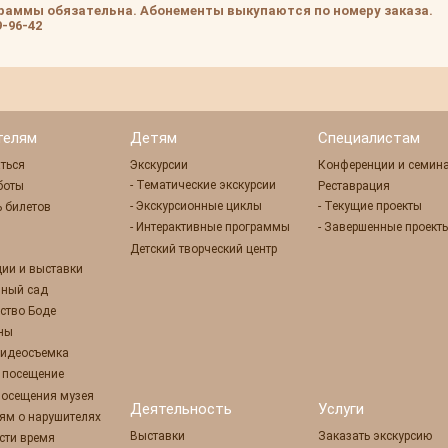
раммы обязательна. Абонементы выкупаются по номеру заказа.
9-96-42
телям
Детям
Специалистам
ться
Экскурсии
Конференции и семин
- Тематические экскурсии
боты
Реставрация
- Экскурсионные циклы
- Текущие проекты
 билетов
- Интерактивные программы
- Завершенные проект
Детский творческий центр
ции и выставки
нный сад
ство Боде
оны
 видеосъемка
е посещение
посещения музея
Деятельность
Услуги
ям о нарушителях
Выставки
Заказать экскурсию
сти время