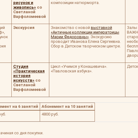
рисунок и
композиции натюрморта.
живопись»
со
Светланой
Варфоломеевой
дий
Экскурсия
Знакомство с новой
выставкой
Залы 
ф»,
«Античные коллекции императрицы
ВАЖН
унок
Марии Федоровны»
. Экскурсию
старо
проводит Иванова Елена Сергеевна.
необх
рия
Сбор в Детском творческом центре.
беспл
Павл
дворц
Студия
Цикл «Учимся у Конашевича».
Детск
«Практическая
«Павловская азбука».
история
искусств»
со
Светланой
Варфоломеевой
емент на 6 занятий
Абонемент на 10 занятий
руб.
4800 руб.
ачиная со дня покупки.