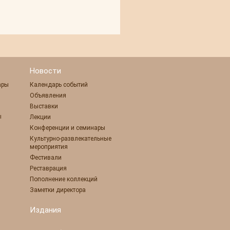
Новости
ары
Календарь событий
Объявления
Выставки
ы
Лекции
Конференции и семинары
Культурно-развлекательные
мероприятия
Фестивали
Реставрация
Пополнение коллекций
Заметки директора
Издания