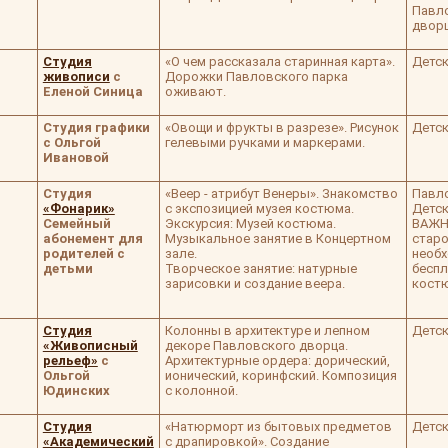
Павл
дворц
Студия
«О чем рассказала старинная карта».
Детск
живописи
с
Дорожки Павловского парка
Еленой Синица
оживают.
Студия графики
«Овощи и фрукты в разрезе». Рисунок
Детск
с Ольгой
гелевыми ручками и маркерами.
Ивановой
Студия
«Веер - атрибут Венеры». Знакомство
Павло
«Фонарик»
с экспозицией музея костюма.
Детск
Семейный
Экскурсия: Музей костюма.
ВАЖНО
абонемент для
Музыкальное занятие в Концертном
старо
родителей с
зале.
необх
детьми
Творческое занятие: натурные
беспл
зарисовки и создание веера.
костю
Студия
Колонны в архитектуре и лепном
Детск
«Живописный
декоре Павловского дворца.
рельеф»
с
Архитектурные ордера: дорический,
Ольгой
ионический, коринфский. Композиция
Юдинских
с колонной.
Студия
«Натюрморт из бытовых предметов
Детск
«Академический
с драпировкой». Создание