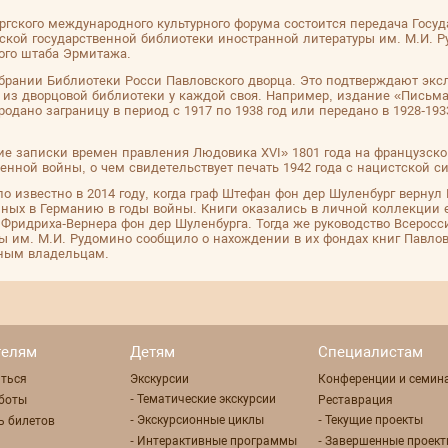
ургского международного культурного форума состоится передача Гос
йской государственной библиотеки иностранной литературы им. М.И. 
ого штаба Эрмитажа.
собрании Библиотеки Росси Павловского дворца. Это подтверждают эк
г из дворцовой библиотеки у каждой своя. Например, издание «Письма
одано заграницу в период с 1917 по 1938 год или передано в 1928-193
ие записки времен правления Людовика XVI» 1801 года на французск
енной войны, о чем свидетельствует печать 1942 года с нацистской с
о известно в 2014 году, когда граф Штефан фон дер Шуленбург верну
нных в Германию в годы войны. Книги оказались в личной коллекции 
а Фридриха-Вернера фон дер Шуленбурга. Тогда же руководство Всерос
ы им. М.И. Рудомино сообщило о нахождении в их фондах книг Павловс
нным владельцам.
телям
Детям
Специалистам
аться
Экскурсии
Конференции и семин
- Тематические экскурсии
боты
Реставрация
- Экскурсионные циклы
- Текущие проекты
ь билетов
- Интерактивные программы
- Завершенные проек