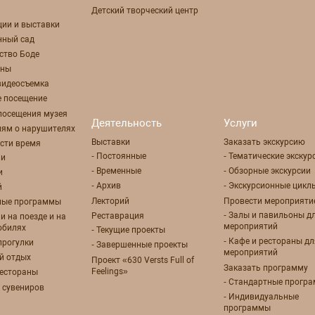
Детский творческий центр
ции и выставки
нный сад
ство Боде
оны
 видеосъемка
е посещение
посещения музея
Деятельность
Услуги
лям о нарушителях
Выставки
Заказать экскурсию
сти время
- Постоянные
- Тематические экскур
ии
- Временные
- Обзорные экскурсии
и
- Архив
- Экскурсионные цикл
й
Лекторий
Провести мероприяти
рные программы
- Залы и павильоны д
Реставрация
ии на поезде и на
мероприятий
обилях
- Текущие проекты
- Кафе и рестораны дл
прогулки
- Завершенные проекты
мероприятий
й отдых
Проект «630 Versts Full of
Заказать программу
Feelings»
рестораны
- Стандартные прогр
 сувениров
- Индивидуальные
программы