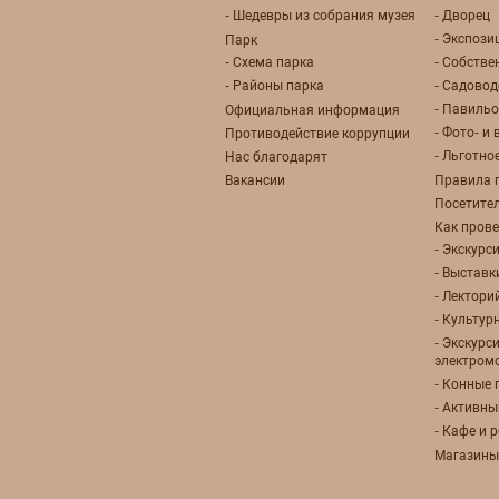
- Шедевры из собрания музея
- Дворец
- Экспози
Парк
- Схема парка
- Собстве
- Районы парка
- Садовод
- Павиль
Официальная информация
- Фото- и
Противодействие коррупции
- Льготно
Нас благодарят
Вакансии
Правила 
Посетите
Как прове
- Экскурс
- Выставк
- Лектори
- Культу
- Экскурс
электром
- Конные 
- Активны
- Кафе и 
Магазины