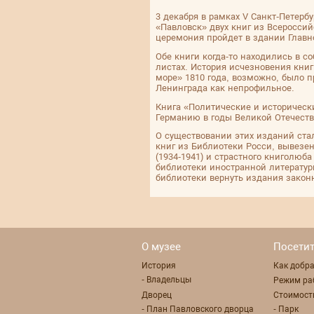
3 декабря в рамках V Санкт-Петерб
«Павловск» двух книг из Всеросси
церемония пройдет в здании Главн
Обе книги когда-то находились в 
листах. История исчезновения кни
море» 1810 года, возможно, было пр
Ленинграда как непрофильное.
Книга «Политические и историческ
Германию в годы Великой Отечеств
О существовании этих изданий стал
книг из Библиотеки Росси, вывезе
(1934-1941) и страстного книголюб
библиотеки иностранной литератур
библиотеки вернуть издания зако
О музее
Посети
История
Как добр
- Владельцы
Режим ра
Дворец
Стоимост
- План Павловского дворца
- Парк