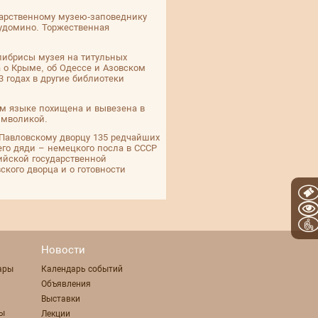
ударственному музею-заповеднику
Рудомино. Торжественная
слибрисы музея на титульных
 о Крыме, об Одессе и Азовском
3 годах в другие библиотеки
ом языке похищена и вывезена в
имволикой.
л Павловскому дворцу 135 редчайших
его дяди – немецкого посла в СССР
сийской государственной
кого дворца и о готовности
Новости
ары
Календарь событий
Объявления
Выставки
ты
Лекции