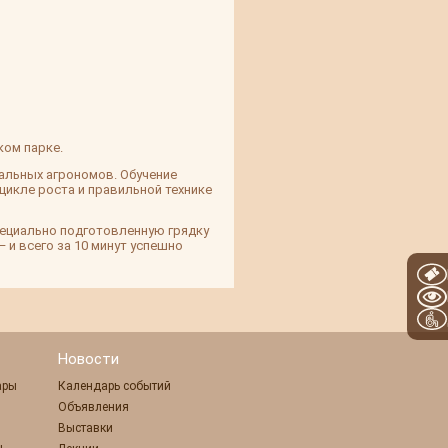
ком парке.
альных агрономов. Обучение
цикле роста и правильной технике
специально подготовленную грядку
и всего за 10 минут успешно
Новости
ары
Календарь событий
Объявления
Выставки