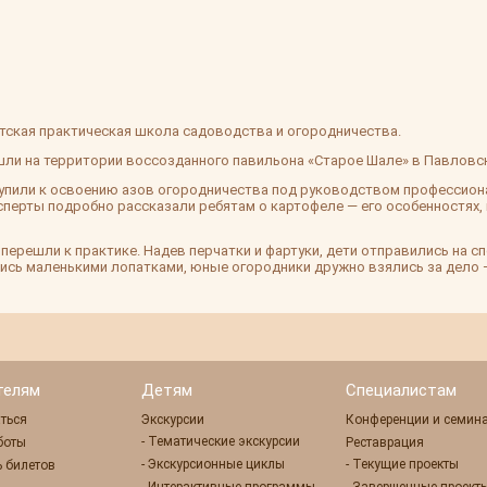
тская практическая школа садоводства и огородничества.
шли на территории воссозданного павильона «Старое Шале» в Павловс
пили к освоению азов огородничества под руководством профессион
ксперты подробно рассказали ребятам о картофеле — его особенностях, 
перешли к практике. Надев перчатки и фартуки, дети отправились на 
сь маленькими лопатками, юные огородники дружно взялись за дело — 
телям
Детям
Специалистам
ться
Экскурсии
Конференции и семин
- Тематические экскурсии
боты
Реставрация
- Экскурсионные циклы
- Текущие проекты
 билетов