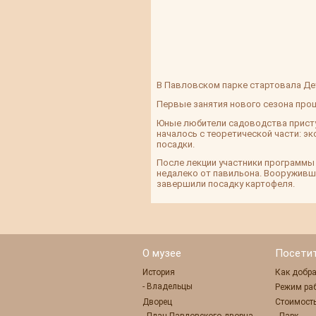
В Павловском парке стартовала Де
Первые занятия нового сезона про
Юные любители садоводства присту
началось с теоретической части: э
посадки.
После лекции участники программы 
недалеко от павильона. Вооруживши
завершили посадку картофеля.
О музее
Посети
История
Как добра
- Владельцы
Режим ра
Дворец
Стоимость