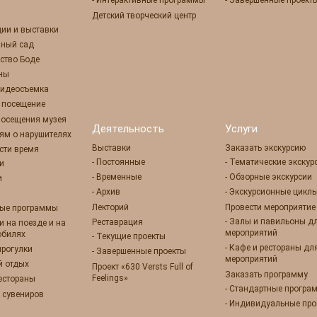
- Интерактивные программы
- Завершенные проект
Детский творческий центр
ции и выставки
нный сад
ство Боде
оны
 видеосъемка
е посещение
посещения музея
Деятельность
Услуги
ям о нарушителях
Выставки
Заказать экскурсию
сти время
- Постоянные
- Тематические экскур
ии
- Временные
- Обзорные экскурсии
и
- Архив
- Экскурсионные цикл
Лекторий
Провести мероприятие
ные программы
- Залы и павильоны д
Реставрация
ии на поезде и на
мероприятий
обилях
- Текущие проекты
- Кафе и рестораны дл
прогулки
- Завершенные проекты
мероприятий
й отдых
Проект «630 Versts Full of
Заказать программу
Feelings»
рестораны
- Стандартные програ
 сувениров
- Индивидуальные пр