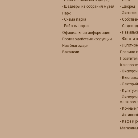
- План Павловского дворца
- Парк
- Шедевры из собрания музея
- Дворец
- Экспози
Парк
- Схема парка
- Собстве
- Районы парка
- Садовод
- Павиль
Официальная информация
- Фото- и
Противодействие коррупции
- Льготно
Нас благодарят
Вакансии
Правила 
Посетител
Как прове
- Экскурс
- Выставк
- Лекторий
- Культур
- Экскурс
электром
- Конные 
- Активны
- Кафе и 
Магазины