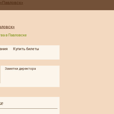
ва в Павловске
ания
Купить билеты
Заметки директора
ке