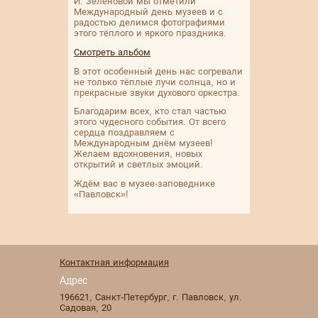
И. Зеленовой мы отметили
Международный день музеев и с
радостью делимся фотографиями
этого тёплого и яркого праздника.
Смотреть альбом
В этот особенный день нас согревали
не только тёплые лучи солнца, но и
прекрасные звуки духового оркестра.
Благодарим всех, кто стал частью
этого чудесного события. От всего
сердца поздравляем с
Международным днём музеев!
Желаем вдохновения, новых
открытий и светлых эмоций.
Ждём вас в музее-заповеднике
«Павловск»!
Контактная информация
Адрес
196621
,
Санкт-Петербург
,
г. Павловск
,
ул.
Садовая, 20