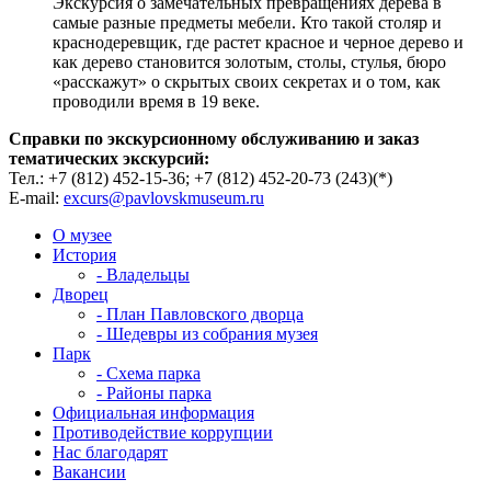
Экскурсия о замечательных превращениях дерева в
самые разные предметы мебели. Кто такой столяр и
краснодеревщик, где растет красное и черное дерево и
как дерево становится золотым, столы, стулья, бюро
«расскажут» о скрытых своих секретах и о том, как
проводили время в 19 веке.
Справки по экскурсионному обслуживанию и заказ
тематических экскурсий:
Тел.: +7 (812) 452-15-36; +7 (812) 452-20-73 (243)(*)
E-mail:
excurs@pavlovskmuseum.ru
О музее
История
- Владельцы
Дворец
- План Павловского дворца
- Шедевры из собрания музея
Парк
- Схема парка
- Районы парка
Официальная информация
Противодействие коррупции
Нас благодарят
Вакансии