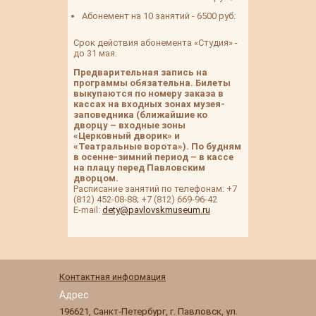
Абонемент на 10 занятий - 6500 руб.
Срок действия абонемента «Студия» -
до 31 мая.
Предварительная запись на
программы обязательна. Билеты
выкупаются по номеру заказа в
кассах на входных зонах музея-
заповедника (ближайшие ко
дворцу – входные зоны
«Церковный дворик» и
«Театральные ворота»). По будням
в осенне-зимний период – в кассе
на плацу перед Павловским
дворцом.
Расписание занятий по телефонам: +7
(812) 452-08-88; +7 (812) 669-96-42
E-mail:
dety@pavlovskmuseum.ru
Контактная информация
Адрес
196621
,
Санкт-Петербург
,
г. Павловск
,
ул.