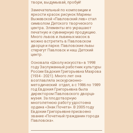
твори, выдумывай, пробуй!
Замечательный по композиции и
яркости красок рисунок Марины
Выжевской «Павловский лев» стал
символом Детского творческого
центра
.
Элементы его украшают
печатную и сувенирную продукцию.
Много львов и львиных масок в
можно встретить в Павловском
дворце и парке. Павловские львы
стерегут Павловск и наш Детский
центр.
Основала «Школу искусств» в 1998
году Заслуженный работник культуры
России Евдокия Григорьевна Махрова
(1934 - 2021). Много лет она
возглавляла экскурсионно-
методический отдел, а с 1986 по 1989
год Евдокия Григорьевна была
директором Павловского дворца-
музея. За плодотворную
многолетнюю работу удостоена
ордена «Знак Почета». В 2005 году
Евдокии Григорьевне присвоено
звание «Почетный гражданин города
Павловска».