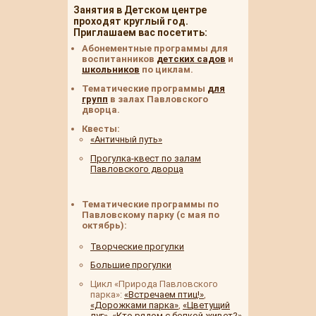
Занятия в Детском центре
проходят круглый год.
Приглашаем вас посетить:
Абонементные программы для
воспитанников
детских садов
и
школьников
по циклам.
Тематические программы
для
групп
в залах Павловского
дворца.
Квесты:
«Античный путь»
Прогулка-квест по залам
Павловского дворца
Тематические программы по
Павловскому парку (с мая по
октябрь):
Творческие прогулки
Большие прогулки
Цикл «Природа Павловского
парка»:
«Встречаем птиц!»
,
«Дорожками парка»
,
«Цветущий
луг»
,
«Кто рядом с белкой живет?»