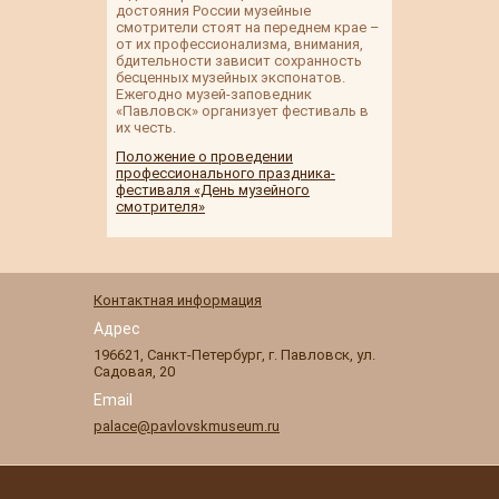
достояния России музейные
смотрители стоят на переднем крае –
от их профессионализма, внимания,
бдительности зависит сохранность
бесценных музейных экспонатов.
Ежегодно музей-заповедник
«Павловск» организует фестиваль в
их честь.
Положение о проведении
профессионального праздника-
фестиваля «День музейного
смотрителя»
Контактная информация
Адрес
196621
,
Санкт-Петербург
,
г. Павловск
,
ул.
Садовая, 20
Email
palace@pavlovskmuseum.ru