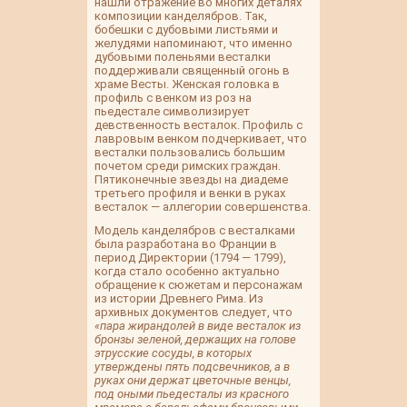
нашли отражение во многих деталях
композиции канделябров. Так,
бобешки с дубовыми листьями и
желудями напоминают, что именно
дубовыми поленьями весталки
поддерживали священный огонь в
храме Весты. Женская головка в
профиль с венком из роз на
пьедестале символизирует
девственность весталок. Профиль с
лавровым венком подчеркивает, что
весталки пользовались большим
почетом среди римских граждан.
Пятиконечные звезды на диадеме
третьего профиля и венки в руках
весталок — аллегории совершенства.
Модель канделябров с весталками
была разработана во Франции в
период Директории (1794 — 1799),
когда стало особенно актуально
обращение к сюжетам и персонажам
из истории Древнего Рима. Из
архивных документов следует, что
«пара жирандолей в виде весталок из
бронзы зеленой, держащих на голове
этрусские сосуды, в которых
утверждены пять подсвечников, а в
руках они держат цветочные венцы,
под оными пьедесталы из красного