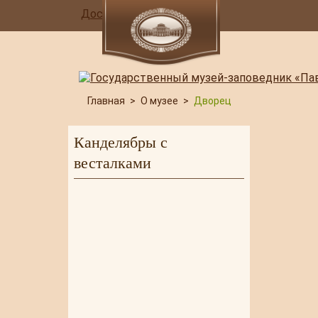
Доступная среда
Главная
>
О музее
>
Дворец
Канделябры с
весталками