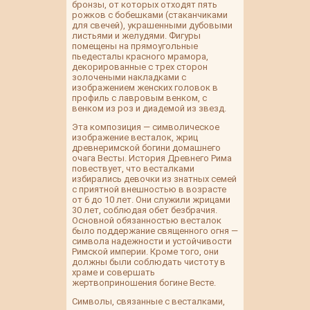
бронзы, от которых отходят пять
рожков с бобешками (стаканчиками
для свечей), украшенными дубовыми
листьями и желудями. Фигуры
помещены на прямоугольные
пьедесталы красного мрамора,
декорированные с трех сторон
золочеными накладками с
изображением женских головок в
профиль с лавровым венком, с
венком из роз и диадемой из звезд.
Эта композиция — символическое
изображение весталок, жриц
древнеримской богини домашнего
очага Весты. История Древнего Рима
повествует, что весталками
избирались девочки из знатных семей
с приятной внешностью в возрасте
от 6 до 10 лет. Они служили жрицами
30 лет, соблюдая обет безбрачия.
Основной обязанностью весталок
было поддержание священного огня —
символа надежности и устойчивости
Римской империи. Кроме того, они
должны были соблюдать чистоту в
храме и совершать
жертвоприношения богине Весте.
Символы, связанные с весталками,