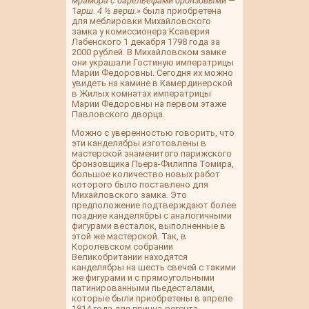
мрамора с барельефами бронзовыми —
1арш. 4 ½ верш.»
была приобретена
для меблировки Михайловского
замка у комиссионера Ксаверия
Лабенского 1 декабря 1798 года за
2000 рублей. В Михайловском замке
они украшали Гостиную императрицы
Марии Федоровны. Сегодня их можно
увидеть на камине в Камердинерской
в Жилых комнатах императрицы
Марии Федоровны на первом этаже
Павловского дворца.
Можно с уверенностью говорить, что
эти канделябры изготовлены в
мастерской знаменитого парижского
бронзовщика Пьера-Филиппа Томира,
большое количество новых работ
которого было поставлено для
Михайловского замка. Это
предположение подтверждают более
поздние канделябры с аналогичными
фигурами весталок, выполненные в
этой же мастерской. Так, в
Королевском собрании
Великобритании находятся
канделябры на шесть свечей с такими
же фигурами и с прямоугольными
патинированными пьедесталами,
которые были приобретены в апреле
1814 года для принца-регента,