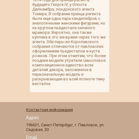
будущего Георга IV, у Огюста
Делкамбра, лондонского агента
Томира. В собрании принца-регента
была еще одна пара канделябров с
аналогичными женскими фигурами, но
на круглом пьедестале зеленого
мрамора. Вероятно, она также
куплена в это же время через того же
агента. Обе пары из Королевского
собрания отличаются от павловских
оформлением пьедесталов и куста
рожков. При этом отметим, что более
поздние модели утратили смысловое
композиционное единство всех
деталей декора, заложенное в
первоначальную модель и
раскрывающее во всей полноте тему
весталок.
Контактная информация
Адрес
196621
,
Санкт-Петербург
,
г. Павловск
,
ул.
Садовая, 20
Email