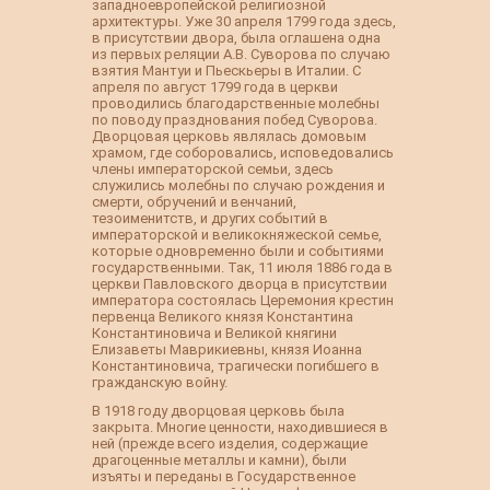
западноевропейской религиозной
архитектуры. Уже 30 апреля 1799 года здесь,
в присутствии двора, была оглашена одна
из первых реляции А.В. Суворова по случаю
взятия Мантуи и Пьескьеры в Италии. С
апреля по август 1799 года в церкви
проводились благодарственные молебны
по поводу празднования побед Суворова.
Дворцовая церковь являлась домовым
храмом, где соборовались, исповедовались
члены императорской семьи, здесь
служились молебны по случаю рождения и
смерти, обручений и венчаний,
тезоименитств, и других событий в
императорской и великокняжеской семье,
которые одновременно были и событиями
государственными. Так, 11 июля 1886 года в
церкви Павловского дворца в присутствии
императора состоялась Церемония крестин
первенца Великого князя Константина
Константиновича и Великой княгини
Елизаветы Маврикиевны, князя Иоанна
Константиновича, трагически погибшего в
гражданскую войну.
В 1918 году дворцовая церковь была
закрыта. Многие ценности, находившиеся в
ней (прежде всего изделия, содержащие
драгоценные металлы и камни), были
изъяты и переданы в Государственное