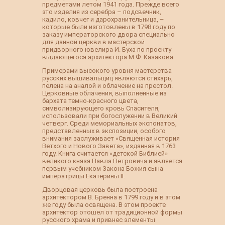
предметами летом 1941 года. Прежде всего
это изделия из серебра – подсвечник,
кадило, ковчег и дарохранительница, –
которые были изготовлены в 1798 году по
заказу императорского двора специально
для данной церкви в мастерской
придворного ювелира И. Буха по проекту
выдающегося архитектора М.Ф. Казакова.
Примерами высокого уровня мастерства
русских вышивальщиц являются стихарь,
пелена на аналой и облачение на престол.
Церковные облачения, выполненные из
бархата темно-красного цвета,
символизирующего кровь Спасителя,
использовали при богослужении в Великий
четверг. Среди мемориальных экспонатов,
представленных в экспозиции, особого
внимания заслуживает «Священная история
Ветхого и Нового Завета», изданная в 1763
году. Книга считается «детской Библией»
великого князя Павла Петровича и является
первым учебником Закона Божия сына
императрицы Екатерины II.
Дворцовая церковь была построена
архитектором В. Бренна в 1799 году и в этом
же году была освящена. В этом проекте
архитектор отошел от традиционной формы
русского храма и привнес элементы