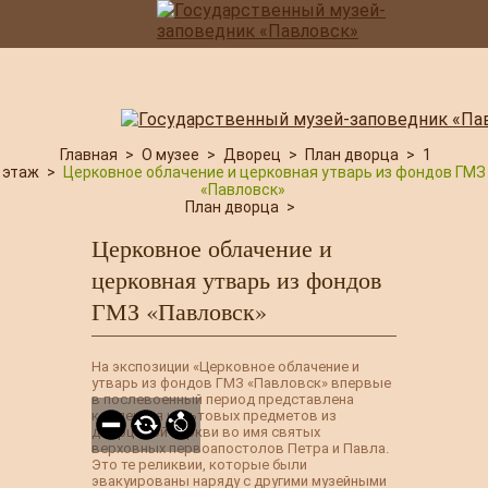
Главная
>
О музее
>
Дворец
>
План дворца
>
1
этаж
>
Церковное облачение и церковная утварь из фондов ГМЗ
«Павловск»
План дворца
>
Церковное облачение и
церковная утварь из фондов
ГМЗ «Павловск»
На экспозиции «Церковное облачение и
утварь из фондов ГМЗ «Павловск» впервые
в послевоенный период представлена
коллекция культовых предметов из
дворцовой церкви во имя святых
верховных первоапостолов Петра и Павла.
Это те реликвии, которые были
эвакуированы наряду с другими музейными