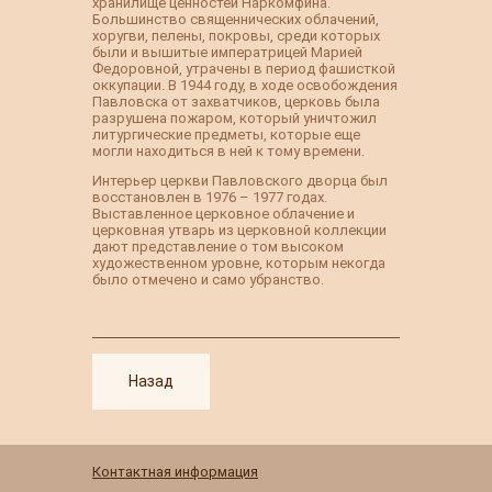
хранилище ценностей Наркомфина.
Большинство священнических облачений,
хоругви, пелены, покровы, среди которых
были и вышитые императрицей Марией
Федоровной, утрачены в период фашисткой
оккупации. В 1944 году, в ходе освобождения
Павловска от захватчиков, церковь была
разрушена пожаром, который уничтожил
литургические предметы, которые еще
могли находиться в ней к тому времени.
Интерьер церкви Павловского дворца был
восстановлен в 1976 – 1977 годах.
Выставленное церковное облачение и
церковная утварь из церковной коллекции
дают представление о том высоком
художественном уровне, которым некогда
было отмечено и само убранство.
Назад
Контактная информация