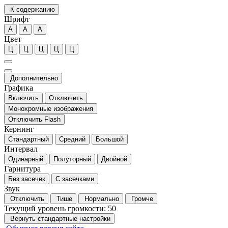
К содержанию
Шрифт
А
А
А
Цвет
Ц
Ц
Ц
Ц
Ц
Дополнительно
Графика
Включить
Отключить
Монохромные изображения
Отключить Flash
Кернинг
Стандартный
Средний
Большой
Интервал
Одинарный
Полуторный
Двойной
Гарнитура
Без засечек
С засечками
Звук
Отключить
Тише
Нормально
Громче
Текущий уровень громкости:
50
Вернуть стандартные настройки