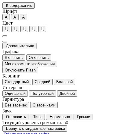
К содержанию
Шрифт
А
А
А
Цвет
Ц
Ц
Ц
Ц
Ц
Дополнительно
Графика
Включить
Отключить
Монохромные изображения
Отключить Flash
Кернинг
Стандартный
Средний
Большой
Интервал
Одинарный
Полуторный
Двойной
Гарнитура
Без засечек
С засечками
Звук
Отключить
Тише
Нормально
Громче
Текущий уровень громкости:
50
Вернуть стандартные настройки