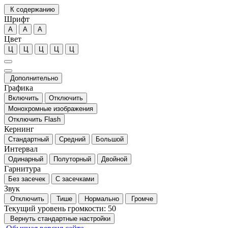
К содержанию
Шрифт
А
А
А
Цвет
Ц
Ц
Ц
Ц
Ц
Дополнительно
Графика
Включить
Отключить
Монохромные изображения
Отключить Flash
Кернинг
Стандартный
Средний
Большой
Интервал
Одинарный
Полуторный
Двойной
Гарнитура
Без засечек
С засечками
Звук
Отключить
Тише
Нормально
Громче
Текущий уровень громкости:
50
Вернуть стандартные настройки