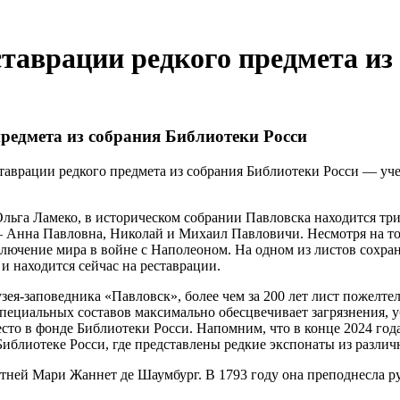
ставрации редкого предмета из
редмета из собрания Библиотеки Росси
аврации редкого предмета из собрания Библиотеки Росси — учеб
льга Ламеко, в историческом собрании Павловска находится три
Анна Павловна, Николай и Михаил Павловичи. Несмотря на то, 
заключение мира в войне с Наполеоном. На одном из листов сохр
и находится сейчас на реставрации.
зея-заповедника «Павловск», более чем за 200 лет лист пожелте
специальных составов максимально обесцвечивает загрязнения, 
сто в фонде Библиотеки Росси. Напомним, что в конце 2024 год
иблиотеке Росси, где представлены редкие экспонаты из различ
тней Мари Жаннет де Шаумбург. В 1793 году она преподнесла ру