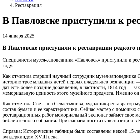
Реставрация
В Павловске приступили к ре
14 января 2025
В Павловске приступили к реставрации редкого п
Специалисты музея-заповедника «Павловск» приступили к рест
году.
Как отметила старший научный сотрудник музея-заповедника О
историю трое младших детей первых владельцев резиденции — 
дат есть более поздние добавления, в частности, 1814 год — 
мемориальную ценность этого музейного предмета. Именно он 
Как отметила Светлана Севастьянова, художник-реставратор му
состав бумаги и ее характеристики. Сейчас мастер с помощью 
реставрационных работ мемориальный экспонат займет свое ме
библиотечного собрания. Приглашаем посетить экспозицию в Б
Справка: Исторические таблицы были составлены некоей 15-ле
вундеркиндом XVIII века.