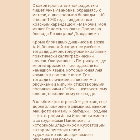
С какой пронзительной радостью
пишет Анна Ивановна, обращаясь к
матери, о дне прорыва блокады — 18
января 1943 года, выделенном
красным карандашом: «Мамочка, моя
милая! Радость то какая! Прорвана
блокада Ленинграда! Дождались!»
Кроме блокадных дневников в архив
А. И. Зеленовой входят ее учебные
тетради, демонстрирующие красивый,
практически каллиграфический
почерк. Она училась в Петришуле, где
многие предметы преподавали на
немецком языке, который юная Аня
изучила в совершенстве. Есть
тетради с личными записями — с
рисунками и милыми стихотворными
посвящениями «Тебе» — неизвестному
юноше, покорившему ее сердце.
В альбоме фотографий — детские, еще
дореволюционные снимки маленькой
Ани, фото ее мамы и бабушки. Позднее
— фотографии Анны Ивановны вместе
с сотрудниками Павловска, с
историком Владимиром Курбатовым,
автором путеводителя и
художественно-исторического
описания Павловска.