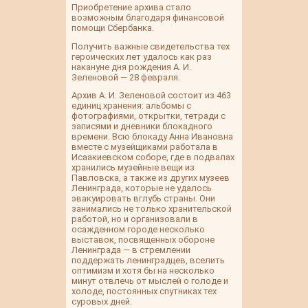
Приобретение архива стало
возможным благодаря финансовой
помощи Сбербанка.
Получить важные свидетельства тех
героических лет удалось как раз
накануне дня рождения А. И.
Зеленовой — 28 февраля.
Архив А. И. Зеленовой состоит из 463
единиц хранения: альбомы с
фотографиями, открытки, тетради с
записями и дневники блокадного
времени. Всю блокаду Анна Ивановна
вместе с музейщиками работала в
Исаакиевском соборе, где в подвалах
хранились музейные вещи из
Павловска, а также из других музеев
Ленинграда, которые не удалось
эвакуировать вглубь страны. Они
занимались не только хранительской
работой, но и организовали в
осажденном городе несколько
выставок, посвященных обороне
Ленинграда — в стремлении
поддержать ленинградцев, вселить
оптимизм и хотя бы на несколько
минут отвлечь от мыслей о голоде и
холоде, постоянных спутниках тех
суровых дней.