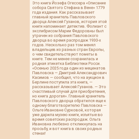
Это книга Йозефа Огессера «Описание
собора Святого Стефана в Вене» 1779
года издания. Как рассказывает
главный хранитель Павловского
дворца Алексей Гузанов, история этой
книги напоминает детектив. Фолиант с
экслибрисом Марии Федоровны был
утрачен из собрания Павловского
дворца во время распродаж 1930-х
годов. Несколько раз том менял
владельцев из разных стран Европы,
о чем свидетельствуют пометы в
книге. Тем не менее сохранилась и
родная этикетка Библиотеки Росси.
«Осенью 2025 года один из меценатов
Павловска — Дмитрий Александрович
Касимов — сообщил, что на аукцион в
Берлине поступила эта книга, —
рассказывает Алексей Гузанов. — Это
счастливый случай для приобретения,
но книга дорогая». Главный хранитель
Павловского дворца обратился еще к
одному благотворителю Павловска —
Ольге Ивановне Сурковой, которая
уже дарила музею книги, изъятые во
время советских распродаж. Ольга
Ивановна любезно откликнулась на
просьбу, и вот книга в своих родных
стенах!