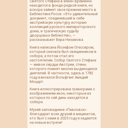
Святого Стефана в Вене» временно
находится в фонде редкой книги, но
вскоре займет свое прежнее место в
Библиотеке Росси. «Это удивительный
документ, соединивший в себе
австрийскую культуру, историю
коллекций русского императорского
дома, и трагическую судьбу
дворцовых библиотек», —
рассказывает Вера Низамова.
Книга написана Йозефом Огессером,
который сначала был священником в
соборе, а потом стал его
настоятелем. Собор Святого Стефана
— живое сердце Австрии, стены
которого помнят многих выдающихся
деятелей. В частности, здесь в 1782
году венчался Вольфганг Амадей
Моцарт.
Книга иллюстрирована гравюрами с
изображением икон, некоторые из
которых по сей день находятся в
соборе.
Музей-заповедники «Павловск»
благодарит всех друзей и меценатов,
кто был с нами в 2025 году и надеется
на новые встречи!