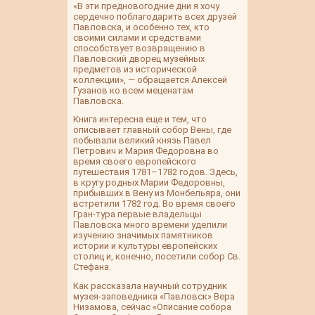
«В эти предновогодние дни я хочу
сердечно поблагодарить всех друзей
Павловска, и особенно тех, кто
своими силами и средствами
способствует возвращению в
Павловский дворец музейных
предметов из исторической
коллекции», — обращается Алексей
Гузанов ко всем меценатам
Павловска.
Книга интересна еще и тем, что
описывает главный собор Вены, где
побывали великий князь Павел
Петрович и Мария Федоровна во
время своего европейского
путешествия 1781–1782 годов. Здесь,
в кругу родных Марии Федоровны,
прибывших в Вену из Монбельяра, они
встретили 1782 год. Во время своего
Гран-тура первые владельцы
Павловска много времени уделили
изучению значимых памятников
истории и культуры европейских
столиц и, конечно, посетили собор Св.
Стефана.
Как рассказала научный сотрудник
музея-заповедника «Павловск» Вера
Низамова, сейчас «Описание собора