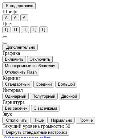
К содержанию
Шрифт
А
А
А
Цвет
Ц
Ц
Ц
Ц
Ц
Дополнительно
Графика
Включить
Отключить
Монохромные изображения
Отключить Flash
Кернинг
Стандартный
Средний
Большой
Интервал
Одинарный
Полуторный
Двойной
Гарнитура
Без засечек
С засечками
Звук
Отключить
Тише
Нормально
Громче
Текущий уровень громкости:
50
Вернуть стандартные настройки