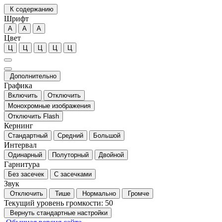
К содержанию
Шрифт
А
А
А
Цвет
Ц
Ц
Ц
Ц
Ц
Дополнительно
Графика
Включить
Отключить
Монохромные изображения
Отключить Flash
Кернинг
Стандартный
Средний
Большой
Интервал
Одинарный
Полуторный
Двойной
Гарнитура
Без засечек
С засечками
Звук
Отключить
Тише
Нормально
Громче
Текущий уровень громкости:
50
Вернуть стандартные настройки