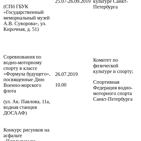
25.07-26.09.2019
культуре
Санкт-
(СПб ГБУК
Петербурга
«Государственный
мемориальный музей
А.В. Суворова», ул.
Кирочная, д. 51)
Соревнования по
Комитет по
водно-моторному
физической
спорту в классе
культуре и спорту;
«Формула будущего»,
26.07.2019
посвященные Дню
Спортивная
10.00
Военно-морского
Федерация водно-
флота
моторного спорта
Санкт-Петербурга
(ул. Ак. Павлова, 11а,
водная станция
ДОСААФ)
Конкурс рисунков на
асфальте