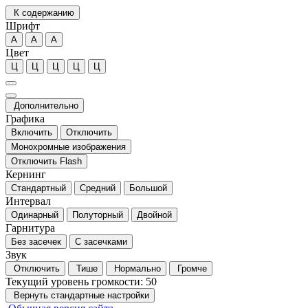
К содержанию
Шрифт
А
А
А
Цвет
Ц
Ц
Ц
Ц
Ц
Дополнительно
Графика
Включить
Отключить
Монохромные изображения
Отключить Flash
Кернинг
Стандартный
Средний
Большой
Интервал
Одинарный
Полуторный
Двойной
Гарнитура
Без засечек
С засечками
Звук
Отключить
Тише
Нормально
Громче
Текущий уровень громкости:
50
Вернуть стандартные настройки