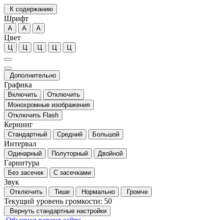
К содержанию
Шрифт
А
А
А
Цвет
Ц
Ц
Ц
Ц
Ц
Дополнительно
Графика
Включить
Отключить
Монохромные изображения
Отключить Flash
Кернинг
Стандартный
Средний
Большой
Интервал
Одинарный
Полуторный
Двойной
Гарнитура
Без засечек
С засечками
Звук
Отключить
Тише
Нормально
Громче
Текущий уровень громкости:
50
Вернуть стандартные настройки