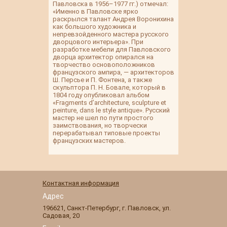
Павловска в 1956–1977 гг.) отмечал:
«Именно в Павловске ярко
раскрылся талант Андрея Воронихина
как большого художника и
непревзойденного мастера русского
дворцового интерьера». При
разработке мебели для Павловского
дворца архитектор опирался на
творчество основоположников
французского ампира, — архитекторов
Ш. Персье и П. Фонтена, а также
скульптора П. Н. Бовале, который в
1804 году опубликовал альбом
«Fragments d’architecture, sculpture et
peinture, dans le style antique». Русский
мастер не шел по пути простого
заимствования, но творчески
перерабатывал типовые проекты
французских мастеров.
Контактная информация
Адрес
196621
,
Санкт-Петербург
,
г. Павловск
,
ул.
Садовая, 20