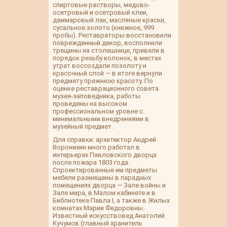
спиртовые растворы, медово-
осетровый и осетровый клеи,
даммаровый лак, масляные краски,
сусальное золото (книжное, 999
пробы). Реставраторы восстановили
поврежденный декор, восполнили
трещины на столешнице, привели в
порядок резьбу колонок, в местах
утрат воссоздали позолоту и
красочный слой — в итоге вернули
предмету прежнюю красоту. По
оценке реставрационного совета
музея-заповедника, работы
проведены на высоком
профессиональном уровне с
минимальными внедрениями в
музейный предмет.
Для справки: архитектор Андрей
Воронихин много работал в
интерьерах Павловского дворца
после пожара 1803 года.
Спроектированные им предметы
мебели размещены в парадных
помещениях дворца — Зале войны и
Зале мира, в Малом кабинете и в
Библиотеке Павла I, а также в Жилых
комнатах Марии Федоровны.
Известный искусствовед Анатолий
Кучумов (главный хранитель