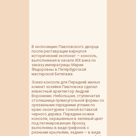
В экспозицию Павловского дворца
после реставрации вернулся
исторический экспонат — консоль,
выполненная в начале XIX века по
заказу императрицы Марии
Федоровны в Петербургской
мастерской Битепажа.
Эскиз консоли для Передней жилых
комнат хозяйки Павловска сделал
известный архитектор Андрей
Воронихин. Небольшая, ступенчатая
столешница прямоугольной формы со
срезанными передними углами по
краю оконтурена тонкой вставкой
черного дерева. Передние ножки
консоли, окрашенные в зеленый цвет
под патинированную бронзу,
выполнены в виде грифонов с
резными крыльями, задние — в виде