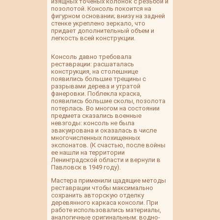
изящных точёных колонок с резьбой и
позолотой. Консоль покоится на
фигурном основании; внизу на задней
стенке укреплено зеркало, что
придает дополнительный объем и
легкость всей конструкции.
Консоль давно требовала
реставрации: расшаталась
конструкция, на столешнице
появились большие трещины с
разрывами дерева и утратой
фанеровки. Поблекла краска,
появились большие сколы, позолота
потерлась. Во многом на состоянии
предмета сказались военные
невзгоды: консоль не была
эвакуирована и оказалась в числе
многочисленных похищенных
экспонатов. (К счастью, после войны
ее нашли на территории
Ленинградской области и вернули в
Павловск в 1949 году).
Мастера применили щадящие методы
реставрации чтобы максимально
сохранить авторскую отделку
деревянного каркаса консоли. При
работе использовались материалы,
аналогичные оригинальным: водно-