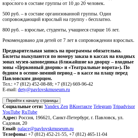
взрослого в составе группы от 10 до 20 человек.
500 руб. – в составе организованной группы. Один
сопровождающий взрослый на группу - бесплатно.
800 руб. – взрослые, студенты, учащиеся старше 16 лет.
Рекомендовано для детей от 7 лет в сопровождении взрослых.
Предварительная запись на программы обязательна.
Билеты выкупаются по номеру заказа в кассах на входных
зонах музея-заповедника (ближайшие ко дворцу – входные
зоны «Церковный дворик» и «Театральные ворота»). По
будням в осенне-зимний период – в кассе на плацу перед
Павловским дворцом.
Тел.: +7 (812) 452-08-88; +7 (812) 669-96-42
E-mail:
dety@pavlovskmuseum.ru
Перейти к началу страницы
Социальные сети:
Yandex Zen
ВКонтакте
Telegram
Tripadvisor
YouTube
RuTube
Адрес:
Россия, 196621, Санкт-Петербург, г. Павловск, ул.
Садовая, 20
Email:
palace@pavlovskmuseum.ru
Телефоны:
+7 (812) 452-21-55, +7 (812) 465-11-04