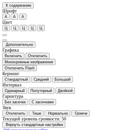
К содержанию
Шрифт
А
А
А
Цвет
Ц
Ц
Ц
Ц
Ц
Дополнительно
Графика
Включить
Отключить
Монохромные изображения
Отключить Flash
Кернинг
Стандартный
Средний
Большой
Интервал
Одинарный
Полуторный
Двойной
Гарнитура
Без засечек
С засечками
Звук
Отключить
Тише
Нормально
Громче
Текущий уровень громкости:
50
Вернуть стандартные настройки