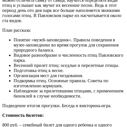
можно отличить самку от самца, научатся определять виды
птиц и услышат как звучат их весенние песни. Ведь в этот
период день ото дня парк все больше наполняется звонкими
голосами птиц. В Павловском парке их насчитывается около
ста видов.
План рассказа:
Понятие «музей-заповедник». Правила поведения в
музее-заповеднике во время прогулок для сохранения
природного баланса.
Видовое разнообразие и численность птиц Павловского
парка.
Весенний прилет птиц: оседлые и перелетные птицы.
Подготовка птиц к весне.
Организация мест для гнездования.
Подкормка птиц. Основные правила. Советы по
изготовлению кормушек.
Наблюдение за прилетевшими птицами, с применением
биноклей в случае необходимости.
Подведение итогов прогулки. Беседа и викторина-игра.
Cтоимость билетов:
800 руб. – семейный билет для одного ребенка и одного