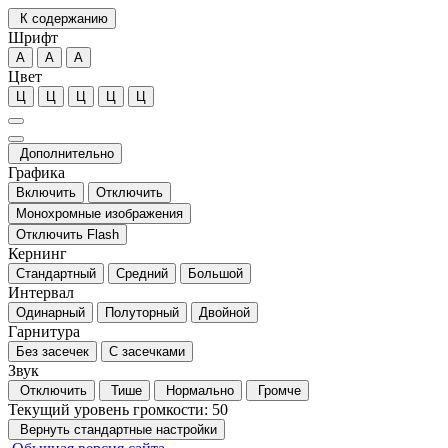
К содержанию
Шрифт
А
А
А
Цвет
Ц
Ц
Ц
Ц
Ц
Дополнительно
Графика
Включить
Отключить
Монохромные изображения
Отключить Flash
Кернинг
Стандартный
Средний
Большой
Интервал
Одинарный
Полуторный
Двойной
Гарнитура
Без засечек
С засечками
Звук
Отключить
Тише
Нормально
Громче
Текущий уровень громкости:
50
Вернуть стандартные настройки