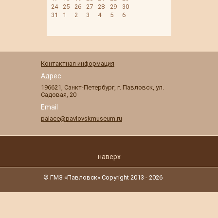
24
25
26
27
28
29
30
31
1
2
3
4
5
6
Контактная информация
Адрес
196621
,
Санкт-Петербург
,
г. Павловск
,
ул.
Садовая, 20
Email
palace@pavlovskmuseum.ru
наверх
© ГМЗ «Павловск» Copyright 2013 - 2026