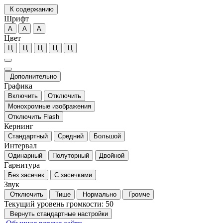
К содержанию
Шрифт
А
А
А
Цвет
Ц
Ц
Ц
Ц
Ц
Дополнительно
Графика
Включить
Отключить
Монохромные изображения
Отключить Flash
Кернинг
Стандартный
Средний
Большой
Интервал
Одинарный
Полуторный
Двойной
Гарнитура
Без засечек
С засечками
Звук
Отключить
Тише
Нормально
Громче
Текущий уровень громкости:
50
Вернуть стандартные настройки