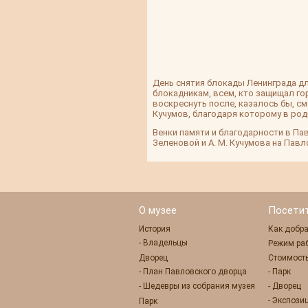
День снятия блокады Ленинграда дл
блокадникам, всем, кто защищал го
воскреснуть после, казалось бы, с
Кучумов, благодаря которому в род
Венки памяти и благодарности в Пав
Зеленовой и А. М. Кучумова на Пав
О музее
Посети
История
Как добра
- Владельцы
Режим ра
Дворец
Стоимость
- План Павловского дворца
- Парк
- Шедевры из собрания музея
- Дворец
- Экспози
Парк