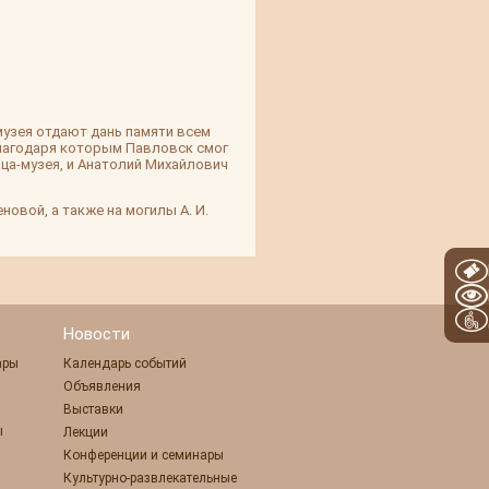
музея отдают дань памяти всем
благодаря которым Павловск смог
рца-музея, и Анатолий Михайлович
овой, а также на могилы А. И.
Новости
ары
Календарь событий
Объявления
Выставки
ы
Лекции
Конференции и семинары
Культурно-развлекательные