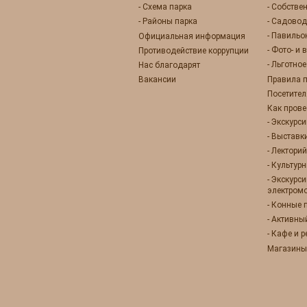
- Схема парка
- Собстве
- Районы парка
- Садовод
- Павиль
Официальная информация
- Фото- и
Противодействие коррупции
- Льготно
Нас благодарят
Вакансии
Правила 
Посетител
Как прове
- Экскурс
- Выставк
- Лекторий
- Культур
- Экскурс
электром
- Конные 
- Активны
- Кафе и 
Магазины