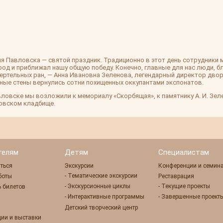
я Павловска — святой праздник. Традиционно в этот день сотрудники 
род и приближал нашу общую победу. Конечно, главные для нас люди, 
мертельных ран, — Анна Ивановна Зеленова, легендарный директор дво
ные стены вернулись сотни похищенных оккупантами экспонатов.
ловске мы возложили к мемориалу «Скорбящая», к памятнику А. И. Зелен
ловском кладбище.
телям
Детям
Специалистам
ться
Экскурсии
Конференции и семин
- Тематические экскурсии
боты
Реставрация
- Экскурсионные циклы
- Текущие проекты
 билетов
- Интерактивные программы
- Завершенные проект
Детский творческий центр
ции и выставки