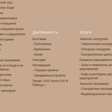
нный сад
ство Боде
оны
 видеосъемка
е посещение
посещения музея
Деятельность
Услуги
ям о нарушителях
Выставки
Заказать экскурсию
сти время
- Постоянные
- Тематические экскур
ии
- Временные
- Обзорные экскурсии
и
- Архив
- Экскурсионные цикл
Лекторий
Провести мероприятие
ные программы
- Залы и павильоны д
Реставрация
ии на поезде и на
мероприятий
обилях
- Текущие проекты
- Кафе и рестораны дл
прогулки
- Завершенные проекты
мероприятий
й отдых
Проект «630 Versts Full of
Заказать программу
Feelings»
рестораны
- Стандартные програ
 сувениров
- Индивидуальные пр