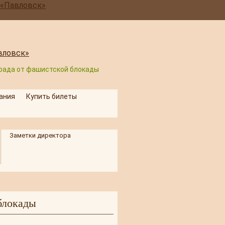
рада от фашистской блокады
ания
Купить билеты
Заметки директора
блокады