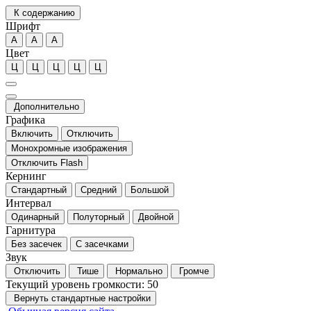
К содержанию
Шрифт
А
А
А
Цвет
Ц
Ц
Ц
Ц
Ц
Дополнительно
Графика
Включить
Отключить
Монохромные изображения
Отключить Flash
Кернинг
Стандартный
Средний
Большой
Интервал
Одинарный
Полуторный
Двойной
Гарнитура
Без засечек
С засечками
Звук
Отключить
Тише
Нормально
Громче
Текущий уровень громкости:
50
Вернуть стандартные настройки