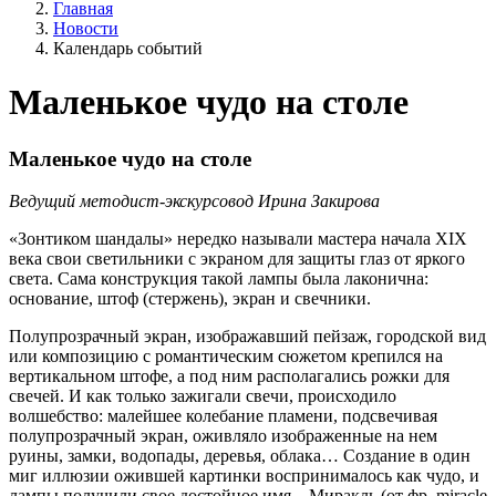
Главная
Новости
Календарь событий
Маленькое чудо на столе
Маленькое чудо на столе
Ведущий методист-экскурсовод Ирина Закирова
«Зонтиком шандалы» нередко называли мастера начала XIX
века свои светильники с экраном для защиты глаз от яркого
света. Сама конструкция такой лампы была лаконична:
основание, штоф (стержень), экран и свечники.
Полупрозрачный экран, изображавший пейзаж, городской вид
или композицию с романтическим сюжетом крепился на
вертикальном штофе, а под ним располагались рожки для
свечей. И как только зажигали свечи, происходило
волшебство: малейшее колебание пламени, подсвечивая
полупрозрачный экран, оживляло изображенные на нем
руины, замки, водопады, деревья, облака… Создание в один
миг иллюзии ожившей картинки воспринималось как чудо, и
лампы получили свое достойное имя – Миракль (от фр. miracle