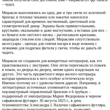
– чудо).
Миракли выполнялись на одну, две и три свечи из золоченой
бронзы: в технике чеканки или накатки наносился
характерный для времени лиственный, цветочный или
геометрический декор. Экраны были прямоугольными,
круглыми, овальными и даже выгнутыми, а вставки для них –
из бумаги или светлого шелка – расписывали красками,
защищали стеклом или слюдой. Мираклям сопутствовали
аксессуары – щипцы для снятия нагара в виде ножниц с
лезвиями для подрезки фитиля у свечи, чтобы не давать ей
чадить.
Миракли не создавали для конкретных интерьеров, как это
практиковалось с люстрами. Они легко переезжали из покоев
в покои, из дворца во дворец, меняя одних владельцев на
других. Это часть предметного мира жилого интерьера,
которая привносила в него особую эстетическую игру.
Именно поэтому их с удовольствием дарили. Например, в
литературных источниках упоминается «маракуль
перламутровый оправленный бронзою о 6 трубках –
подаренный от императрицы Марии Федоровны в черном
сафьяновом футляре» 30 августа 1825 г., в день
тезоименитства Александра I. Наличие сафьянового футляра,
позволявшего транспортировать миракль, позволяет