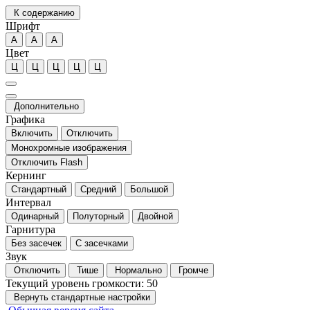
К содержанию
Шрифт
А
А
А
Цвет
Ц
Ц
Ц
Ц
Ц
Дополнительно
Графика
Включить
Отключить
Монохромные изображения
Отключить Flash
Кернинг
Стандартный
Средний
Большой
Интервал
Одинарный
Полуторный
Двойной
Гарнитура
Без засечек
С засечками
Звук
Отключить
Тише
Нормально
Громче
Текущий уровень громкости:
50
Вернуть стандартные настройки