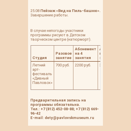
25.08
Пейзаж «Вид на Пиль-башню».
Завершение работы.
В случае непогоды участники
программы рисуют в Детском
творческом центре (натюрморт).
Абонемент
Абонемент
Разовое
на 4
на 8
Студия
занятие
занятия
занятий
Летний
700 руб.
2200 руб.
3900 руб.
арт-
фестиваль
«Дивный
Павловск»
Предварительная запись на
программы обязательна.
Тел.: +7 (812) 452-08-88; +7 (812) 669-
96-42
E-mail: dety@pavlovskmuseum.ru