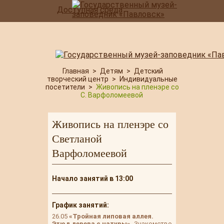
Доступная среда
Главная
>
Детям
>
Детский
творческий центр
>
Индивидуальные
посетители
>
Живопись на пленэре со
С. Варфоломеевой
Живопись на пленэре со
Светланой
Варфоломеевой
Начало занятий в 13:00
График занятий:
26.05
«Тройная липовая аллея.
Этюд дерева с натуры».
Знакомство