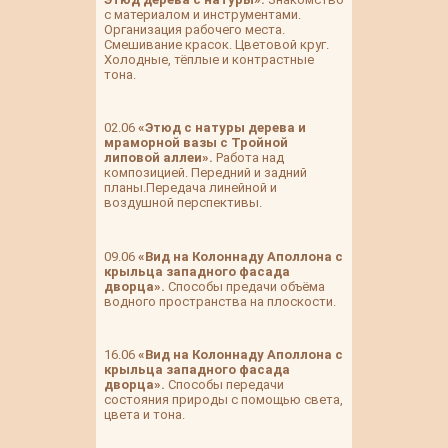
с материалом и инструментами.
Организация рабочего места.
Смешивание красок. Цветовой круг.
Холодные, тёплые и контрастные
тона.
02.06
«Этюд с натуры дерева и
мраморной вазы с Тройной
липовой аллеи».
Работа над
композицией. Передний и задний
планы.Передача линейной и
воздушной перспективы.
09.06
«Вид на Колоннаду Аполлона с
крыльца западного фасада
дворца».
Способы предачи объёма
водного пространства на плоскости.
16.06
«Вид на Колоннаду Аполлона с
крыльца западного фасада
дворца».
Способы передачи
состояния природы с помощью света,
цвета и тона.